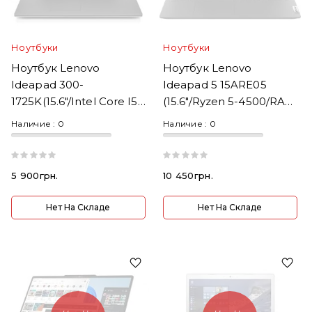
Ноутбуки
Ноутбуки
Ноутбук Lenovo
Ноутбук Lenovo
Ideapad 300-
Ideapad 5 15ARE05
1725K(15.6"/Intel Core I5-
(15.6"/Ryzen 5-4500/RAM
6th Gen/RAM
8GB/SSD256GB)
Наличие :
0
Наличие :
0
8GB/SSD240GB)
5 900грн.
10 450грн.
Нет На Складе
Нет На Складе