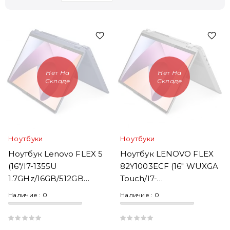
Нет На
Нет На
Складе
Складе
Ноутбуки
Ноутбуки
Ноутбук Lenovo FLEX 5
Ноутбук LENOVO FLEX
(16"/i7-1355U
82Y1003ECF (16" WUXGA
1.7GHz/16GB/512GB
Touch/i7-
SSD/WUXGA Touch/Win
1355U/16GB/1TB
Наличие :
0
Наличие :
0
11)
SSD/Win 11)