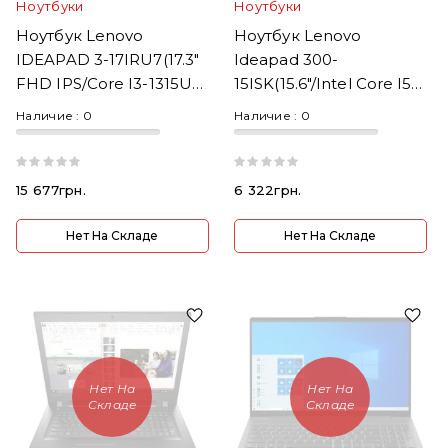
Ноутбуки
Ноутбуки
Ноутбук Lenovo
Ноутбук Lenovo
IDEAPAD 3-17IRU7(17.3"
Ideapad 300-
FHD IPS/Core I3-1315U
15ISK(15.6"/Intel Core I5-
1.2GHz/8GB DDR4/SSD
6th Gen/RAM
Наличие :
0
Наличие :
0
512/W11H)
8GB/SSD240GB)
15 677грн.
6 322грн.
Нет На Складе
Нет На Складе
Нет На
Нет На
Складе
Складе