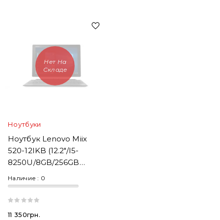
Нет На
Складе
Ноутбуки
Ноутбук Lenovo Miix
520-12IKB (12.2"/i5-
8250U/8GB/256GB
SSD/Touch/Win10)
Наличие :
0
11 350грн.