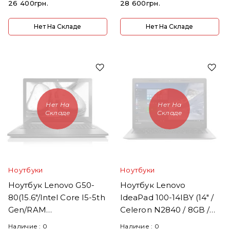
26 400грн.
28 600грн.
Нет На Складе
Нет На Складе
Нет На
Нет На
Складе
Складе
Ноутбуки
Ноутбуки
Ноутбук Lenovo G50-
Ноутбук Lenovo
80(15.6"/Intel Core I5-5th
IdeaPad 100-14IBY (14" /
Gen/RAM
Celeron N2840 / 8GB /
8GB/SSD240GB)
SSD 256GB)
Наличие :
0
Наличие :
0