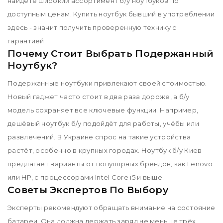
найдёте широкий ассортимент б/у ноутбуков по
доступным ценам. Купить ноутбук бывший в употреблении
здесь - значит получить проверенную технику с
гарантией.
Почему Стоит Выбрать Подержанный
Ноутбук?
Подержанные ноутбуки привлекают своей стоимостью.
Новый гаджет часто стоит в два раза дороже, а б/у
модель сохраняет все ключевые функции. Например,
дешёвый ноутбук б/у подойдёт для работы, учёбы или
развлечений. В Украине спрос на такие устройства
растёт, особенно в крупных городах. Ноутбук б/у Киев
предлагает варианты от популярных брендов, как Lenovo
или HP, с процессорами Intel Core i5 и выше.
Советы Экспертов По Выбору
Эксперты рекомендуют обращать внимание на состояние
батареи. Она должна держать заряд не меньше трёх