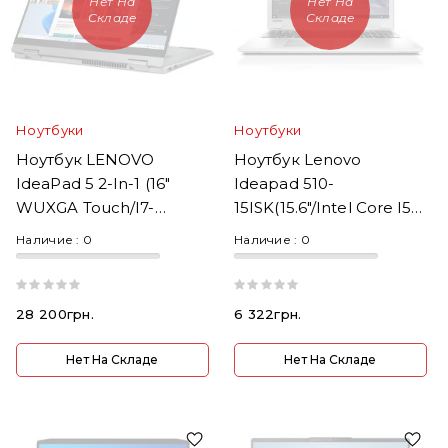
Нет На
Нет На
Складе
Складе
Ноутбуки
Ноутбуки
Ноутбук LENOVO
Ноутбук Lenovo
IdeaPad 5 2-In-1 (16"
Ideapad 510-
WUXGA Touch/i7-
15ISK(15.6"/Intel Core I5-
150U/16GB/1TB SSD/Intel
6th Gen/RAM
Наличие :
0
Наличие :
0
Graphics/Win 11
8GB/SSD240GB)
28 200грн.
6 322грн.
Нет На Складе
Нет На Складе