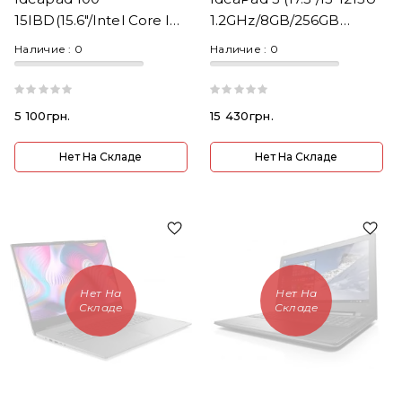
15IBD(15.6"/Intel Core I3-
1.2GHz/8GB/256GB
5th Gen/RAM
SSD/HD+/Intel Graphics)
Наличие :
0
Наличие :
0
8GB/SSD240GB)
5 100грн.
15 430грн.
Нет На Складе
Нет На Складе
Нет На
Нет На
Складе
Складе