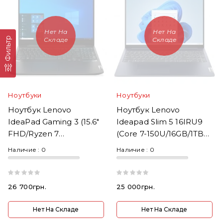
Нет На
Нет На
Фильтр
Складе
Складе
Ноутбуки
Ноутбуки
Ноутбук Lenovo
Ноутбук Lenovo
IdeaPad Gaming 3 (15.6"
Ideapad Slim 5 16IRU9
FHD/Ryzen 7
(Core 7-150U/16GB/1TB
4800H/16GB/512GB
SSD/16" FHD+ Touch)
Наличие :
0
Наличие :
0
SSD/GTX 1650 Ti)
26 700грн.
25 000грн.
Нет На Складе
Нет На Складе