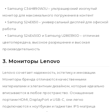
▪ Samsung C34H890WJU – ультраширокий изогнутый
монитор для максимального погружения в контент
▪ Samsung S24Е650 – универсальный дисплей для офисной
работы
▪ Samsung S24Е450D и Samsung U28E590D – отличная
цветопередача, высокое разрешение и высокая
производительность
3. Мониторы Lenovo
Lenovo сочетает надежность, эстетику и инновации.
Мониторы бренда отличаются качественными
материалами и элегантным дизайном, которые идеально
вписываются в любое пространство. Оснащенные
портами HDMI, DisplayPort и USB-C, они легко
подключаются к ноутбукам и гаджетам. IPS-матрица