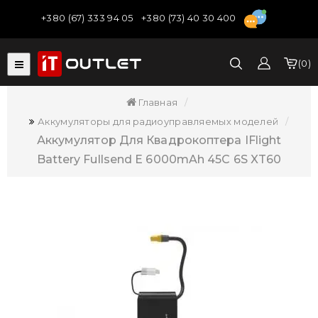
+380 (67) 333 94 05
+380 (73) 40 30 400
0
Главная
Аккумуляторы для радиоуправляемых моделей
Аккумулятор Для Квадрокоптера IFlight
Battery Fullsend E 6000mAh 45C 6S XT60