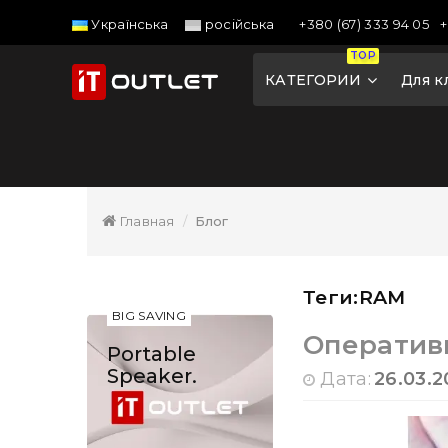
+380 (67) 333 94 05
+
Українська
російська
TOP
КАТЕГОРИИ
Для к
Главная
Блог
Теги:RAM
BIG SAVING
Оперативн
Portable
Speaker.
Дата:
26.03.2