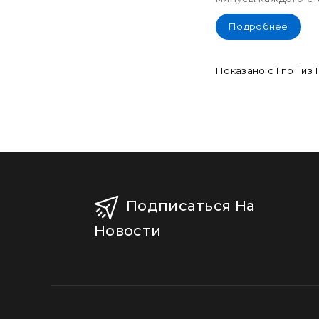
1920x1080/Ry
Zen
Подробнее
9/16GB/1TB/R
TX4070) Ref
Показано с 1 по 1 из 1
Подписаться На
Новости