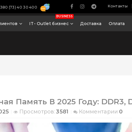
Контакты
380 (73) 40 30 400
BUSINESS
лиентов
IT- Outlet бизнес
Доставка
Оплата
ая Память В 2025 Году: DDR3,
025
Просмотров:
3581
Комментарии
0