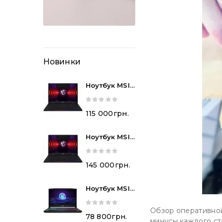
Новинки
Ноутбук MSI
Raider 18 HX
A14VHG (18"
115 000грн.
2560x1600/Co
Re
Ноутбук MSI
I9/32GB/1TB/
Raider A18 HX
RTX4080) Ref
A7VIG (18"
145 000грн.
2560x1600/Ry
Zen
Ноутбук MSI
9/32GB/1TB/R
Katana A15 AI
TX4090) Ref
Обзор оперативной
B8VG (15.6"
78 800грн.
минусы каждого ст