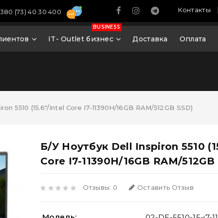
Контакты
380 (73) 40 30 400
BUSINESS
лиентов
IT- Outlet бизнес
Доставка
Оплата
iron 5510 (15.6"/Intel Core I7-11390H/16GB RAM/512GB SSD)
Б/У Ноутбук Dell Inspiron 5510 (15
Core I7-11390H/16GB RAM/512GB
Отзывы: 0
Оставить Отзыв
Модель:
02-DE-5510-15-i7-11