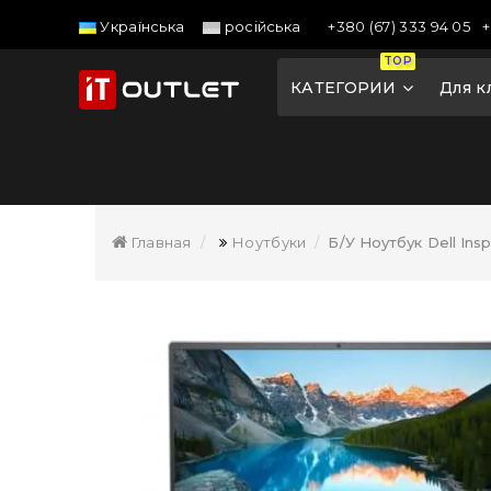
+380 (67) 333 94 05
+
Українська
російська
TOP
КАТЕГОРИИ
Для к
Главная
Ноутбуки
Б/У Ноутбук Dell Insp