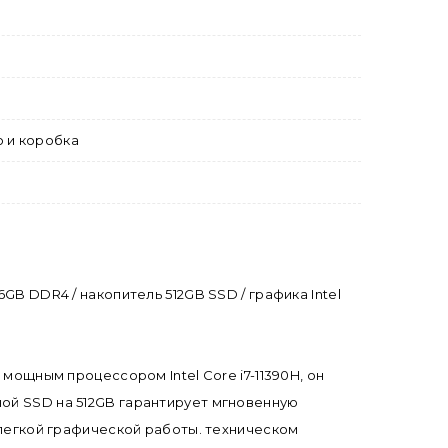
о и коробка
 16GB DDR4 / накопитель 512GB SSD / графика Intel
 мощным процессором Intel Core i7-11390H, он
ной SSD на 512GB гарантирует мгновенную
и легкой графической работы. техническом