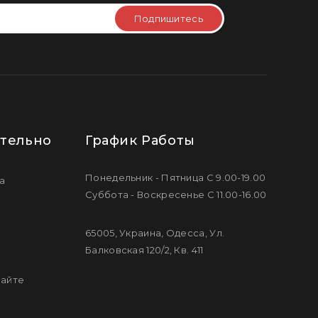
Подпишитесь
тельно
График Работы
Понедельник - Пятница С 9.00-19.00
а
Суббота - Воскресенье С 11.00-16.00
65005, Украина, Одесса, Ул.
Балковская 120/2, Кв. 411
сайте