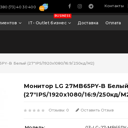
Контакты
380 (73) 40 30 400
BUSINESS
лиентов
IT- Outlet бизнес
Доставка
Оплата
PY-B Белый (27"IPS/1920x1080/16:9/250кд/м2)
Монитор LG 27MB65PY-B Белы
(27"IPS/1920x1080/16:9/250кд/м
Отзывы: 0
Оставить Отзыв
Модель:
03-LG-27-MB65PY-