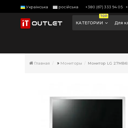
+380 (67) 333 94 05
+
Українська
російська
TOP
КАТЕГОРИИ
Для к
Главная
Мониторы
Монитор LG 27MB65