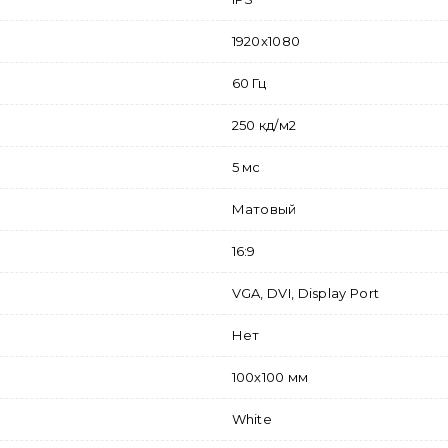
1920x1080
60 Гц
250 кд/м2
5 мс
Матовый
16:9
VGA, DVI, Display Port
Нет
100х100 мм
White