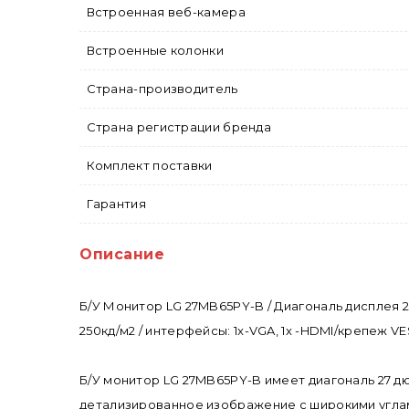
Встроенная веб-камера
Встроенные колонки
Страна-производитель
Страна регистрации бренда
Комплект поставки
Гарантия
Описание
Б/У Монитор LG 27MB65PY-B / Диагональ дисплея 27
250кд/м2 / интерфейсы: 1x-VGA, 1x -HDMI/крепеж V
Б/У монитор LG 27MB65PY-B имеет диагональ 27 д
детализированное изображение с широкими углам