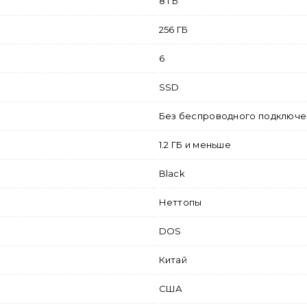
8 ГБ
256 ГБ
6
SSD
Без беспроводного подключе
1.2 ГБ и меньше
Black
Неттопы
DOS
Китай
США