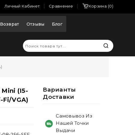
Сравнение
Личный Кабинет
Корзина
0
Возврат
Отзывы
Блог
)
Варианты
Mini (i5-
Доставки
-Fi/VGA)
Самовывоз Из
Нашей Точки
Выдачи
T-08-256-SFF