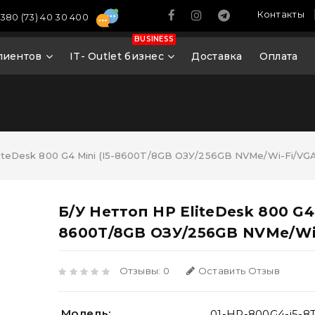
Контакты
380 (73) 40 30 400
BUSINESS
лиентов
IT- Outlet бизнес
Доставка
Оплата
iteDesk 800 G4 Mini (i5-8600T/8GB ОЗУ/256GB NVMe/Wi-Fi/VGA
Б/У Неттоп HP EliteDesk 800 G4 
8600T/8GB ОЗУ/256GB NVMe/Wi
Отзывы: 0
Оставить Отзыв
Модель:
01-HP-800G4-i5-8