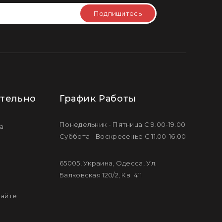
Подпишитесь
тельно
График Работы
Понедельник - Пятница С 9.00-19.00
а
Суббота - Воскресенье С 11.00-16.00
65005, Украина, Одесса, Ул.
Балковская 120/2, Кв. 411
сайте