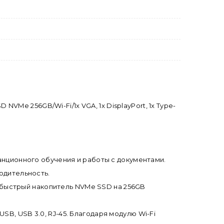
 NVMe 256GB/Wi-Fi/1x VGA, 1x DisplayPort, 1x Type-
танционного обучения и работы с документами.
водительность.
быстрый накопитель NVMe SSD на 256GB
B, USB 3.0, RJ-45. Благодаря модулю Wi-Fi