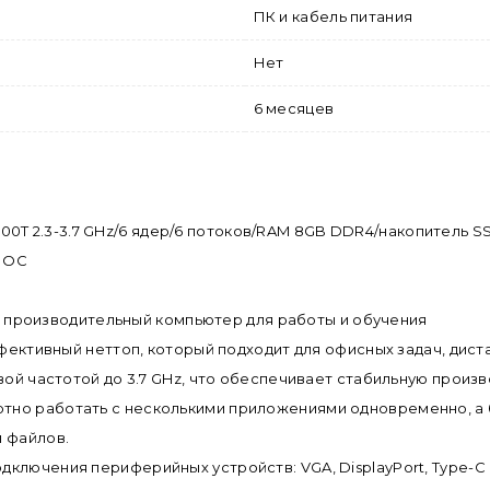
ПК и кабель питания
Нет
6 месяцев
8600T 2.3-3.7 GHz/6 ядер/6 потоков/RAM 8GB DDR4/накопитель SSD
з ОС
й и производительный компьютер для работы и обучения
ффективный неттоп, который подходит для офисных задач, дис
вой частотой до 3.7 GHz, что обеспечивает стабильную произ
тно работать с несколькими приложениями одновременно, а 
и файлов.
лючения периферийных устройств: VGA, DisplayPort, Type-C US