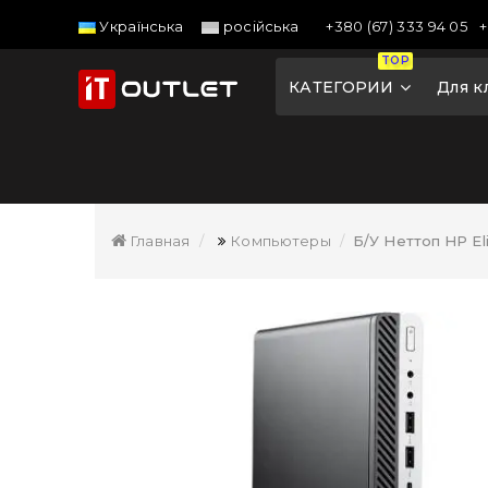
+380 (67) 333 94 05
+
Українська
російська
TOP
КАТЕГОРИИ
Для к
Главная
Компьютеры
Б/У Неттоп HP El