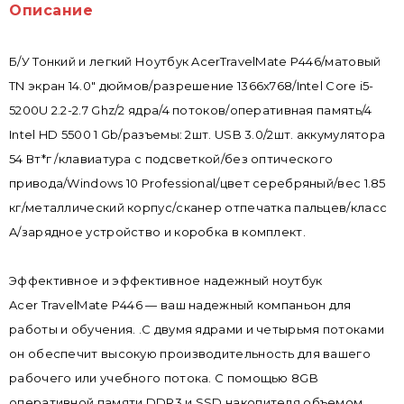
Описание
Б/У Тонкий и легкий Ноутбук AcerTravelMate P446/матовый
TN экран 14.0" дюймов/разрешение 1366x768/Intel Core i5-
5200U 2.2-2.7 Ghz/2 ядра/4 потоков/оперативная память/4
Intel HD 5500 1 Gb/разъемы: 2шт. USB 3.0/2шт. аккумулятора
54 Вт*г /клавиатура с подсветкой/без оптического
привода/Windows 10 Professional/цвет серебряный/вес 1.85
кг/металлический корпус/сканер отпечатка пальцев/класс
A/зарядное устройство и коробка в комплект.
Эффективное и эффективное надежный ноутбук
Acer TravelMate P446 — ваш надежный компаньон для
работы и обучения. .С двумя ядрами и четырьмя потоками
он обеспечит высокую производительность для вашего
рабочего или учебного потока. С помощью 8GB
оперативной памяти DDR3 и SSD накопителя объемом