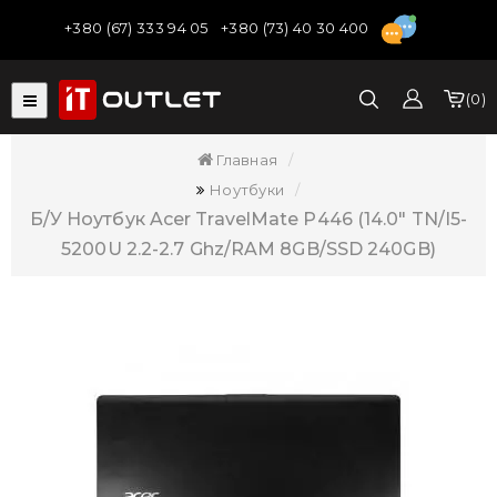
+380 (67) 333 94 05
+380 (73) 40 30 400
0
Главная
Ноутбуки
Б/У Ноутбук Acer TravelMate P446 (14.0" TN/i5-
5200U 2.2-2.7 Ghz/RAM 8GB/SSD 240GB)