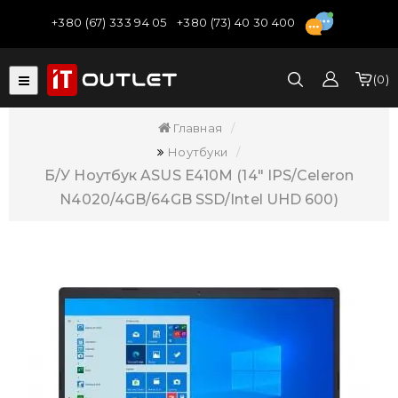
+380 (67) 333 94 05
+380 (73) 40 30 400
0
Главная
Ноутбуки
Б/У Ноутбук ASUS E410M (14" IPS/Celeron
N4020/4GB/64GB SSD/Intel UHD 600)