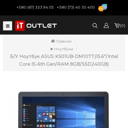
+380 (67) 333 94 05
+380 (73) 40 30 400
0
Главная
Ноутбуки
Б/У Ноутбук ASUS K501UB-DM107T(15.6"/Intel
Core I5-6th Gen/RAM 8GB/SSD240GB)