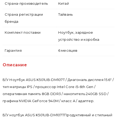
Страна-производитель
Китай
Страна регистрации
Тайвань
бренда
Комплект поставки
Ноутбук, зарядное
устройство и коробка
Гарантия
6 месяцев
Описание
Б/У Ноутбук ASUS K501UB-DM107T / Диагональ дисплея 15.6" /
тип матрицы IPS / процессор Intel Core i5-6th Gen /
оперативная память 8GB DDR3 / накопитель 240GB SSD /
графика NVIDIA GeForce 940M / класс A / адаптер.
Б/У ноутбук ASUS K501UB-DM107TПродуктивный и стильный