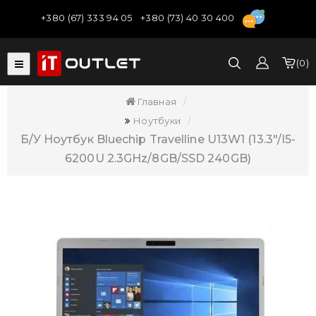
+380 (67) 333 94 05
+380 (73) 40 30 400
0
Главная
Ноутбуки
Б/У Ноутбук Bluechip Travelline U13W1 (13.3"/i5-
6200U 2.3GHz/8GB/SSD 240GB)