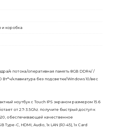
о и коробка
/2 ядра/4 потока/оперативная память 8GB DDR4/ /
 50 Вт*ч/клавиатура без подсветки/Windows 10/вес
ктный ноутбук с Touch IPS экраном размером 15.6
ает от 2.7-3.5Ghz. получите быстрый доступ к
 620, обеспечивающей качественное
pe-C, HDMI, Audio, 1x LAN (RJ-45), 1x Card