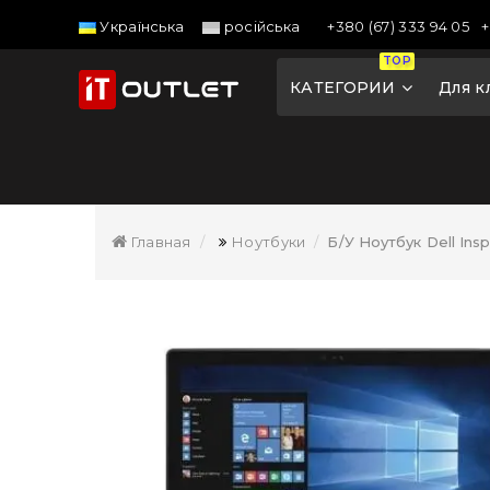
+380 (67) 333 94 05
+
Українська
російська
TOP
КАТЕГОРИИ
Для к
Главная
Ноутбуки
Б/У Ноутбук Dell Ins