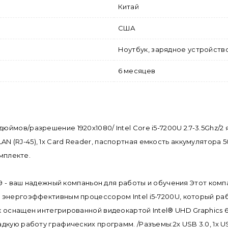
Китай
США
Ноутбук, зарядное устройств
6 месяцев
.6" дюймов/разрешение 1920x1080/ Intel Core i5-7200U 2.7-3.5Ghz
x LAN (RJ-45), 1x Card Reader, паспортная емкость аккумулятора
омплекте.
79 - ваш надежный компаньон для работы и обучения Этот компа
энергоэффективным процессором Intel i5-7200U, который работ
к оснащен интегрированной видеокартой Intel® UHD Graphics
ю работу графических программ. /Разъемы:2x USB 3.0, 1x USB Ty