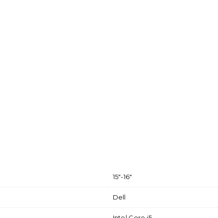
15"-16"
Dell
Intel Core i5