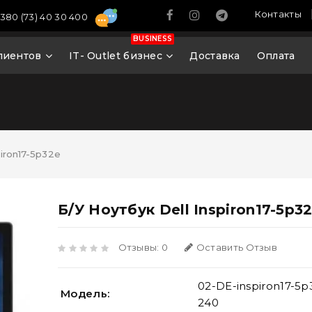
Контакты
380 (73) 40 30 400
BUSINESS
лиентов
IT- Outlet бизнес
Доставка
Оплата
piron17-5p32e
Б/У Ноутбук Dell Inspiron17-5p3
Отзывы: 0
Оставить Отзыв
02-DE-inspiron17-5p3
Модель:
240