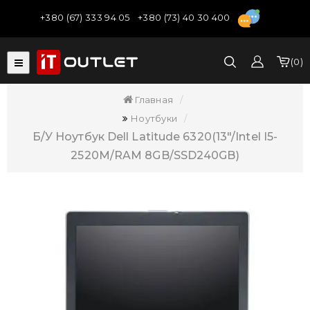
+380 (67) 333 94 05
+380 (73) 40 30 400
0
Главная
Ноутбуки
Б/У Ноутбук Dell Latitude 6320(13"/Intel I5-
2520M/RAM 8GB/SSD240GB)