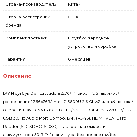
Страна-производитель
Китай
Страна регистрации
США
бренда
Комплект поставки
Ноутбук, зарядное
устройство и коробка
Гарантия
6 месяцев
Описание
Б/У Ноутбук Dell Latitude E5270/TN экран 12.5" дюймов/
разрешение 1366x768/ Intel i7-6600U 2.6 Ghz/2 ядра/4 потока/
оперативная память 8GB DDR3/SSD накопитель 220GB/ : 3x
USB 3.0, 1x Audio Port Combo, LAN (RJ-45), HDMI, VGA, Card
Reader (SD, SDHC, SDXC). Паспортная емкость
аккумулятора 50 Вт*ч/клавиатура без подсветки/без