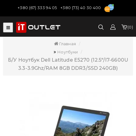
+380 (67) 333 94 05
+380 (73) 40 30 400
0
Главная
Ноутбуки
Б/У Ноутбук Dell Latitude E5270 (12.5"/i7-6600U
3.3-3.9Ghz/RAM 8GB DDR3/SSD 240GB)