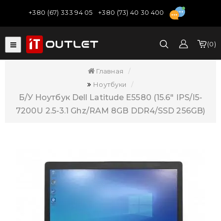
+380 (67) 333 94 05
+380 (73) 40 30 400
0
Главная
Ноутбуки
Б/У Ноутбук Dell Latitude E5580 (15.6" IPS/i5-
7200U 2.5-3.1 Ghz/RAM 8GB DDR4/SSD 256GB)