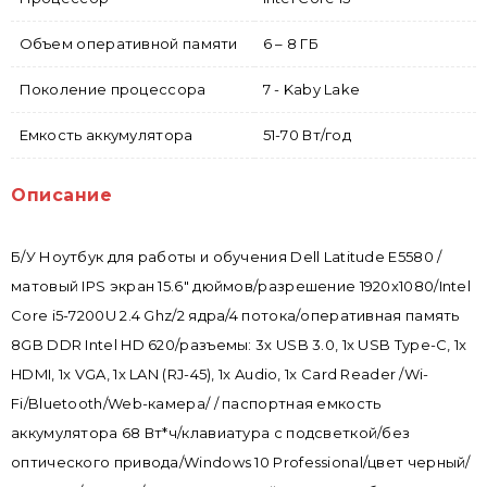
Объем оперативной памяти
6 – 8 ГБ
Поколение процессора
7 - Kaby Lake
Емкость аккумулятора
51-70 Вт/год
Описание
Б/У Ноутбук для работы и обучения Dell Latitude E5580 /
матовый IPS экран 15.6" дюймов/разрешение 1920x1080/Intel
Core i5-7200U 2.4 Ghz/2 ядра/4 потока/оперативная память
8GB DDR Intel HD 620/разъемы: 3x USB 3.0, 1x USB Type-C, 1x
HDMI, 1x VGA, 1x LAN (RJ-45), 1x Audio, 1x Card Reader /Wi-
Fi/Bluetooth/Web-камера/ / паспортная емкость
аккумулятора 68 Вт*ч/клавиатура с подсветкой/без
оптического привода/Windows 10 Professional/цвет черный/