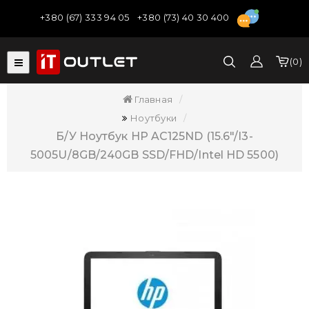
+380 (67) 333 94 05
+380 (73) 40 30 400
0
Главная
Ноутбуки
Б/У Ноутбук HP AC125ND (15.6"/i3-
5005U/8GB/240GB SSD/FHD/Intel HD 5500)