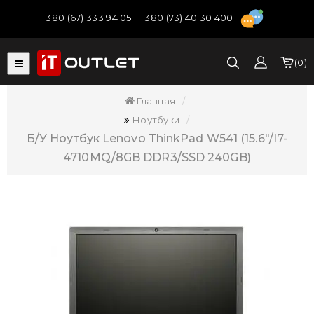
+380 (67) 333 94 05
+380 (73) 40 30 400
0
Главная
Ноутбуки
Б/У Ноутбук Lenovo ThinkPad W541 (15.6"/i7-
4710MQ/8GB DDR3/SSD 240GB)