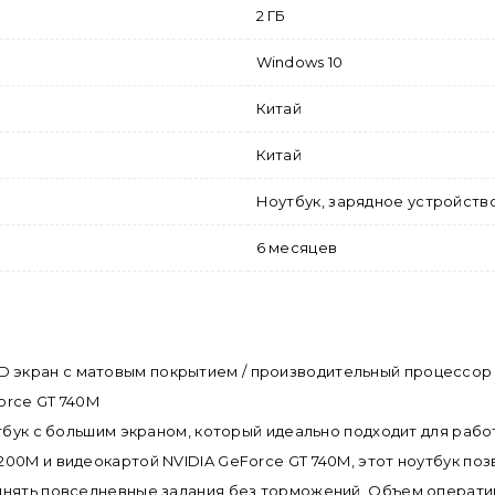
2 ГБ
Windows 10
Китай
Китай
Ноутбук, зарядное устройств
6 месяцев
l HD экран с матовым покрытием / производительный процессор I
orce GT 740M
утбук с большим экраном, который идеально подходит для рабо
00M и видеокартой NVIDIA GeForce GT 740M, этот ноутбук по
лнять повседневные задания без торможений. Объем оператив