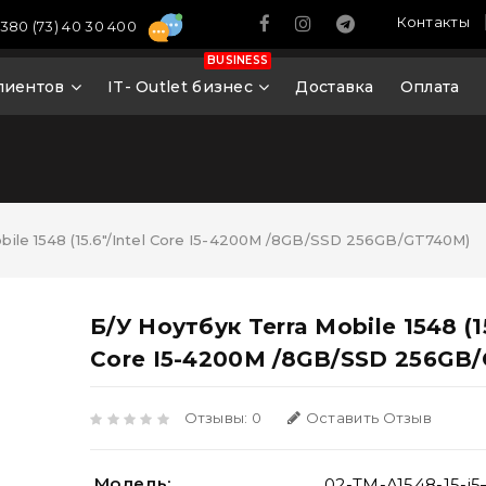
Контакты
380 (73) 40 30 400
BUSINESS
лиентов
IT- Outlet бизнес
Доставка
Оплата
bile 1548 (15.6"/Intel Core I5-4200M /8GB/SSD 256GB/GT740M)
Б/У Ноутбук Terra Mobile 1548 (15
Core I5-4200M /8GB/SSD 256GB
Отзывы: 0
Оставить Отзыв
Модель:
02-TM-A1548-15-i