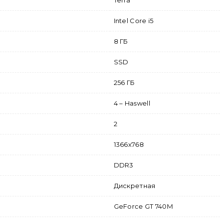
Terra
Intel Core i5
8 ГБ
SSD
256 ГБ
4 – Haswell
2
1366x768
DDR3
Дискретная
GeForce GT 740M