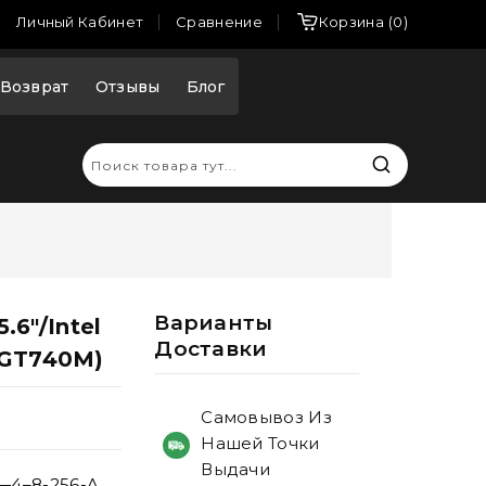
Сравнение
Личный Кабинет
Корзина
0
Возврат
Отзывы
Блог
Варианты
.6"/Intel
Доставки
/GT740M)
Самовывоз Из
Нашей Точки
Выдачи
5—4–8-256-A