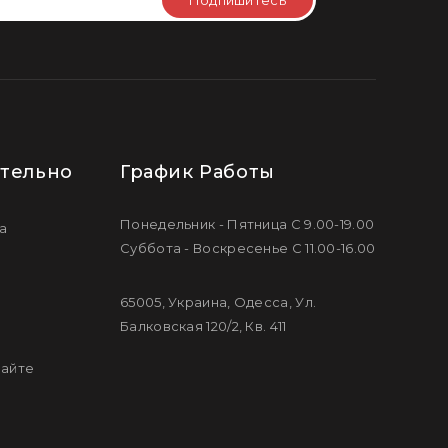
Подпишитесь
тельно
График Работы
Понедельник - Пятница С 9.00-19.00
а
Суббота - Воскресенье С 11.00-16.00
65005, Украина, Одесса, Ул.
Балковская 120/2, Кв. 411
сайте