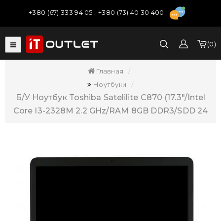
+380 (67) 333 94 05
+380 (73) 40 30 400
0
Главная
Ноутбуки
Б/У Ноутбук Toshiba Satelilite C870 (17.3"/Intel
Core I3-2328M 2.2 GHz/RAM 8GB DDR3/SDD 24