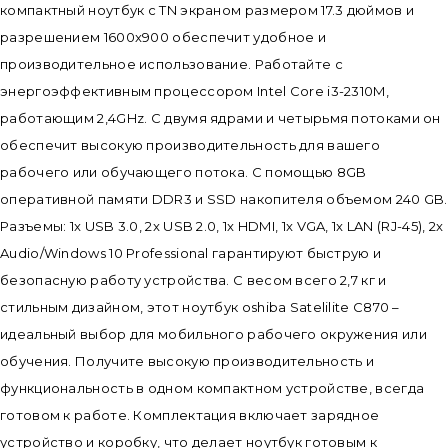
компактный ноутбук с TN экраном размером 17.3 дюймов и
разрешением 1600x900 обеспечит удобное и
производительное использование. Работайте с
энергоэффективным процессором Intel Core i3-2310M,
работающим 2,4GHz. С двумя ядрами и четырьмя потоками он
обеспечит высокую производительность для вашего
рабочего или обучающего потока. С помощью 8GB
оперативной памяти DDR3 и SSD накопителя объемом 240 GB.
Разъемы: 1x USB 3.0, 2x USB 2.0, 1x HDMI, 1x VGA, 1x LAN (RJ-45), 2x
Audio/Windows 10 Professional гарантируют быструю и
безопасную работу устройства. С весом всего 2,7 кг и
стильным дизайном, этот ноутбук oshiba Satelilite C870 –
идеальный выбор для мобильного рабочего окружения или
обучения. Получите высокую производительность и
функциональность в одном компактном устройстве, всегда
готовом к работе. Комплектация включает зарядное
устройство и коробку, что делает ноутбук готовым к