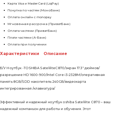
Карта Visa и MasterCard (LiqPay)
Покупка по частям (МоноБанк)
Оплата онлайн с monopay
Мгновенная рассрочка (ПриватБанк)
Оплата частями (ПриватБанк)
Плати частями (А-Банк)
Оплата при получении
Характеристики
Описание
Б/У Ноутбук -TOSHIBA SateliliteC870/экран 17.3" дюймов/
разрешение HD 1600-900/Intel Core i3-2328M/оперативная
память 8GB/SDD накопитель 240GB/видеокарта
интегрированная /клавиатура/
Эффективный и надежный ноутбук oshiba Satelilite C870 – ваш
надежный компаньон для работы и обучения. Этот