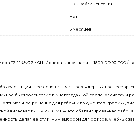
ПК и кабель питания
Нет
6 месяцев
 Xeon E3-1245v3 3.4GHz / оперативная память 16GB DDR3 ECC / н
бочая станция. В ее основе — четырехъядерный процессор Intel
отличное быстродействие в многозадачной среде. расчетах и 
— оптимальное решение для рабочих документов, графики, ви
етной видеокарты. HP Z230 MT — это сбалансированная рабоч
ечность, делая ее отличным выбором для офисов, учебных з