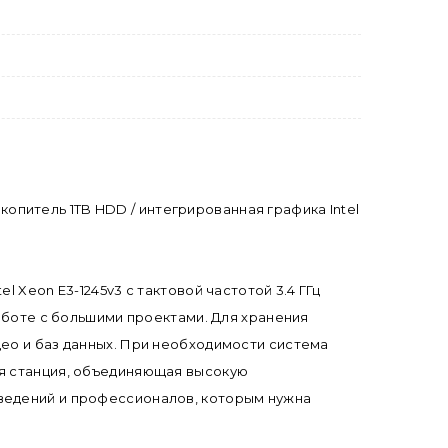
акопитель 1TB HDD / интегрированная графика Intel
 Xeon E3-1245v3 с тактовой частотой 3.4 ГГц
работе с большими проектами. Для хранения
део и баз данных. При необходимости система
ая станция, объединяющая высокую
аведений и профессионалов, которым нужна