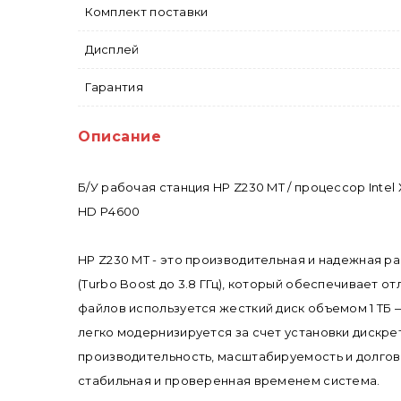
Комплект поставки
Дисплей
Гарантия
Описание
Б/У рабочая станция HP Z230 MT / процессор Intel
HD P4600
HP Z230 MT - это производительная и надежная ра
(Turbo Boost до 3.8 ГГц), который обеспечивает 
файлов используется жесткий диск объемом 1 ТБ 
легко модернизируется за счет установки дискр
производительность, масштабируемость и долгов
стабильная и проверенная временем система.