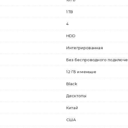
1 ТВ
4
HDD
Интегрированная
Без беспроводного подключе
1.2 ГБ и меньше
Black
Десктопы
Китай
США