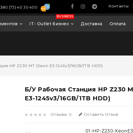
Контакты
380 (73) 40 30 400
BUSINESS
лиентов
IT- Outlet бизнес
Доставка
Оплата
нция HP Z230 MT (Xeon E3-1245v3/16GB/1TB HDD)
Б/У Рабочая Станция HP Z230 M
E3-1245v3/16GB/1TB HDD)
Отзывы: 0
Оставить Отзыв
01-HP-Z230-XeonE3-