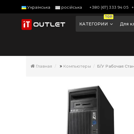
+380 (67) 333 94 05
+
Українська
російська
TOP
КАТЕГОРИИ
Для к
Главная
Компьютеры
Б/У Рабочая Ста