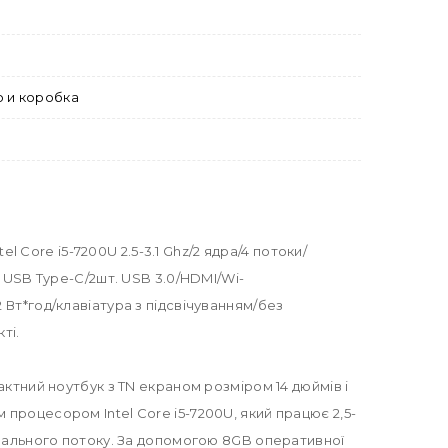
о и коробка
l Core i5-7200U 2.5-3.1 Ghz/2 ядра/4 потоки/
 USB Type-C/2шт. USB 3.0/HDMI/Wi-
Вт*год/клавіатура з підсвічуванням/без
ті.
ктний ноутбук з TN екраном розміром 14 дюймів і
процесором Intel Core i5-7200U, який працює 2,5-
вчального потоку. За допомогою 8GB оперативної