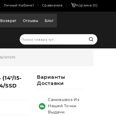
Сравнение
Личный Кабинет
Корзина
0
Возврат
Отзывы
Блог
GB/W10P)
Варианты
(14"/i5-
Доставки
R4/SSD
Самовывоз Из
Нашей Точки
Выдачи