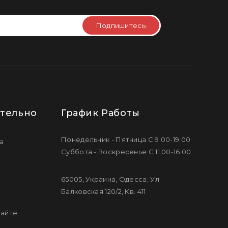
Подпишитесь
тельно
График Работы
Понедельник - Пятница С 9.00-19.00
а
Суббота - Воскресенье С 11.00-16.00
65005, Украина, Одесса, Ул.
Балковская 120/2, Кв. 411
сайте