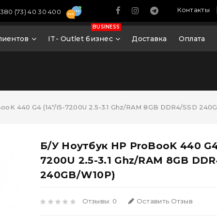
Контакты
380 (73) 40 30 400
BUSINESS
лиентов
IT- Outlet бизнес
Доставка
Оплата
ooK 440 G4 (14"/i5-7200U 2.5-3.1 Ghz/RAM 8GB DDR4/SSD 240
Б/У Ноутбук HP ProBooK 440 G4 
7200U 2.5-3.1 Ghz/RAM 8GB DD
240GB/W10P)
Отзывы: 0
Оставить Отзыв