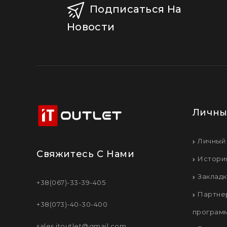
Подписаться На
Новости
Личны
Личный
Свяжитесь С Нами
Истори
Заклад
+38(067)-33-39-405
Партне
+38(073)-40-30-400
програм
sales.itoutlet@gmail.com