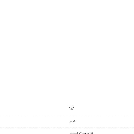
14"
HP
Intel Core i5