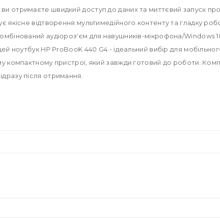
 ви отримаєте швидкий доступ до даних та миттєвий запуск п
є якісне відтворення мультимедійного контенту та гладку робо
омбінований аудіороз'єм для навушників-мікрофона/Windows 10
 цей ноутбук HP ProBooK 440 G4 - ідеальний вибір для мобіль
му компактному пристрої, який завжди готовий до роботи. Ком
ідразу після отримання.