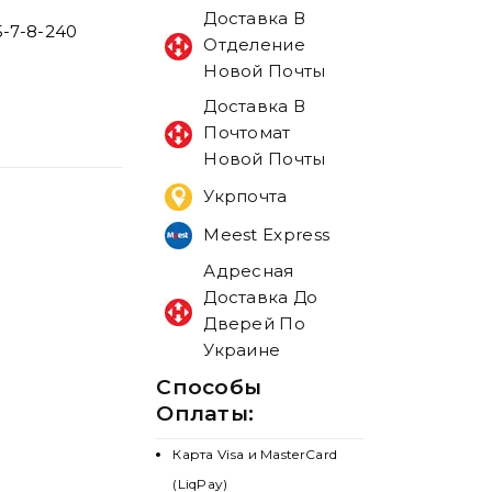
Доставка В
5-7-8-240
Отделение
Новой Почты
Доставка В
Почтомат
Новой Почты
Укрпочта
Meest Express
Адресная
Доставка До
Дверей По
Украине
Способы
Оплаты:
Карта Visa и MasterCard
(LiqPay)