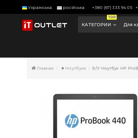
+380 (67) 333 94 05
+
Українська
російська
TOP
КАТЕГОРИИ
Для к
Главная
Ноутбуки
Б/У Ноутбук HP ProB