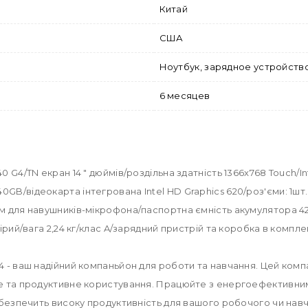
Китай
США
Ноутбук, зарядное устройств
6 месяцев
G4/TN екран 14 " дюймів/роздільна здатність 1366x768 Touch/Inte
B/відеокарта інтегрована Intel HD Graphics 620/роз'єми: 1шт.
м для навушників-мікрофона/паспортна ємність акумулятора 42 
рий/вага 2,24 кг/клас A/зарядний пристрій та коробка в комплек
 - ваш надійний компаньйон для роботи та навчання. Цей компа
е та продуктивне користування. Працюйте з енергоефективним 
забезпечить високу продуктивність для вашого робочого чи на