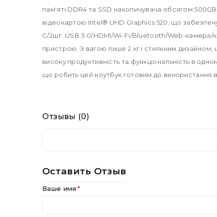
пам'яті DDR4 та SSD накопичувача обсягом 500GB
відеокартою Intel® UHD Graphics 520, що забезпечу
C/2шт. USB 3.0/HDMI/Wi-Fi/Bluetooth/Web-камера/к
пристрою. З вагою лише 2 кг і стильним дизайном,
високу продуктивність та функціональність в одно
що робить цей ноутбук готовим до використання в
Отзывы (0)
Оставить Отзыв
Ваше имя