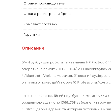
Страна-производитель
Страна регистрации бренда
Комплект поставки
Гарантия
Описание
Б/у Ноутбук для роботи та навчання HP ProBooK 440 
оперативна пам'ять 8GB DDR4/SSD накопичувач 240G
Fi/Bluetooth/Web-камера/комбінований аудіороз'є
оптичного привода/Windows 10 Professional/колір сі
Ефективний та надійний ноутбук HP ProBooK 440 G4
роздільною здатністю 1366x768 забезпечить зручн
3.1Ghz. З двома ядрами та чотирма потоками він 