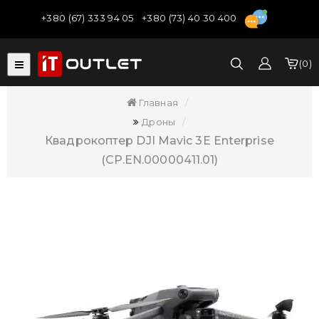
+380 (67) 333 94 05
+380 (73) 40 30 400
0
Главная
Дроны
Квадрокоптер DJI Mavic 3E Enterprise
(CP.EN.00000411.01)