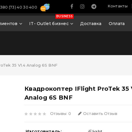
Контакты
380 (73) 40 30 400
BUSINESS
лиентов
IT- Outlet бизнес
Доставка
Оплата
roTek 35 V1.4 Analog 6S BNF
Квадрокоптер IFlight ProTek 35 
Analog 6S BNF
Отзывы: 0
Оставить Отзыв
Изготовитель:
iFlight