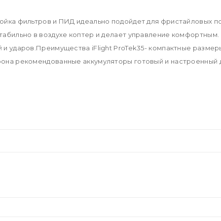
ройка фильтров и ПИД идеально подойдет для фристайловых п
стабильно в воздухе коптер и делает управление комфортным
 и ударов.Преимущества iFlight ProTek35- компактные размер
дрона рекомендованные аккумуляторы готовый и настроенный 