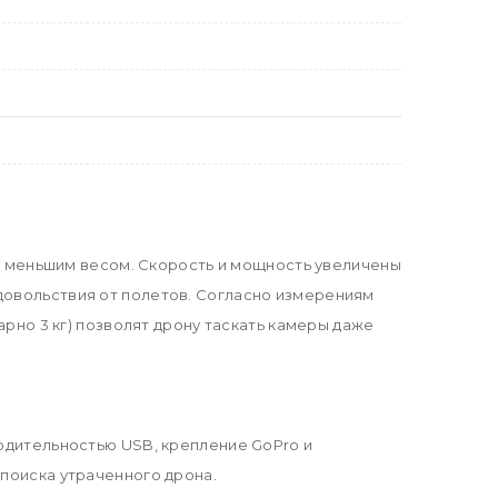
ю и меньшим весом. Скорость и мощность увеличены
довольствия от полетов. Согласно измерениям
арно 3 кг) позволят дрону таскать камеры даже
водительностью USB, крепление GoPro и
 поиска утраченного дрона.