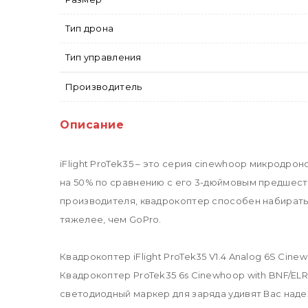
Тип дрона
Тип управления
Производитель
Описание
iFlight ProTek35 – это серия cinewhoop микродро
на 50% по сравнению с его 3-дюймовым предшест
производителя, квадрокоптер способен набирать с
тяжелее, чем GoPro.
Квадрокоптер iFlight ProTek35 V1.4 Analog 6S Cin
Квадрокоптер ProTek35 6s Cinewhoop with BNF/EL
светодиодный маркер для заряда удивят Вас наде