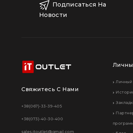
Подписаться На
Новости
Личны
Личный
Свяжитесь С Нами
Истори
Заклад
+38(067)-33-39-405
Партне
+38(073)-40-30-400
програм
sales.itoutlet@gmail.com