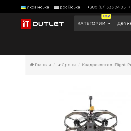
+380 (67) 333 94 05
+
Українська
російська
TOP
КАТЕГОРИИ
Для к
Главная
Дроны
Квадрокоптер IFlight P