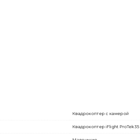
Квадрокоптер с камерой
Квадрокоптер iFlight ProTek35
Маленькие