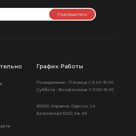
Подпишитесь
тельно
График Работы
Понедельник - Пятница С 9.00-19.00
а
Суббота - Воскресенье С 11.00-16.00
65005, Украина, Одесса, Ул.
Балковская 120/2, Кв. 411
сайте