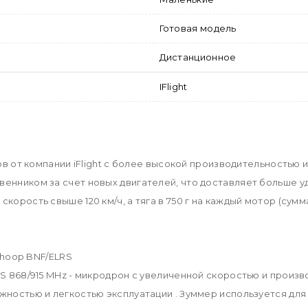
Готовая модель
Дистанционное
IFlight
нов от компании iFlight с более высокой производительность
венником за счет новых двигателей, что доставляет больше у
корость свыше 120 км/ч, а тяга в 750 г на каждый мотор (сумм
ewhoop BNF/ELRS
RS 868/915 MHz - микродрон с увеличенной скоростью и произ
жностью и легкостью эксплуатации . Зуммер используется для