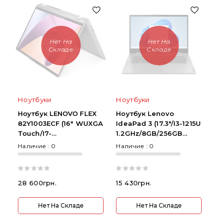
Нет На
Нет На
Складе
Складе
Ноутбуки
Ноутбуки
Ноутбук LENOVO FLEX
Ноутбук Lenovo
82Y1003ECF (16" WUXGA
IdeaPad 3 (17.3"/i3-1215U
Touch/i7-
1.2GHz/8GB/256GB
1355U/16GB/1TB
SSD/HD+/Intel
Наличие :
0
Наличие :
0
SSD/Win 11)
Graphics)
28 600грн.
15 430грн.
Нет На Складе
Нет На Складе