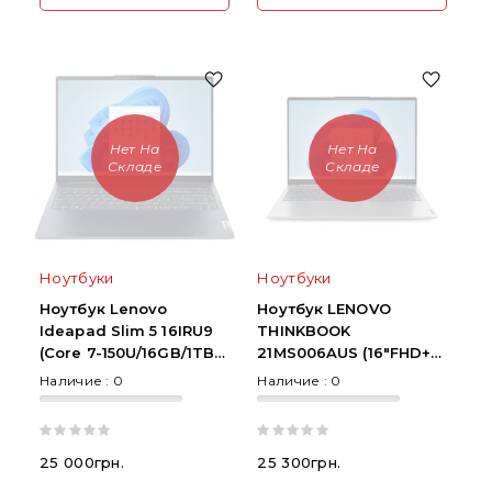
Нет На
Нет На
Складе
Складе
Ноутбуки
Ноутбуки
Ноутбук Lenovo
Ноутбук LENOVO
Ideapad Slim 5 16IRU9
THINKBOOK
(Core 7-150U/16GB/1TB
21MS006AUS (16"FHD+
SSD/16" FHD+ Touch)
Touch/i5-
Наличие :
0
Наличие :
0
125U/8GB/256GB
SSD/Win 11Pro)
25 000грн.
25 300грн.