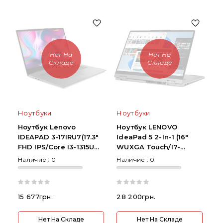
Нет На
Нет На
Складе
Складе
Ноутбуки
Ноутбуки
Ноутбук Lenovo
Ноутбук LENOVO
IDEAPAD 3-17IRU7(17.3"
IdeaPad 5 2-In-1 (16"
FHD IPS/Core I3-1315U
WUXGA Touch/i7-
1.2GHz/8GB DDR4/SSD
150U/16GB/1TB SSD/Intel
Наличие :
0
Наличие :
0
512/W11H)
Graphics/Win 11
15 677грн.
28 200грн.
Нет На Складе
Нет На Складе