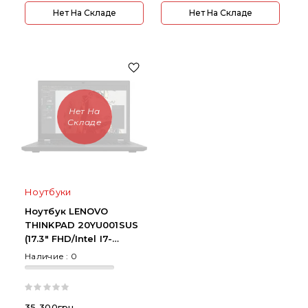
Нет На Складе
Нет На Складе
Нет На
Складе
Ноутбуки
Ноутбук LENOVO
THINKPAD 20YU001SUS
(17.3" FHD/Intel I7-
11850H/32GB/1TB
Наличие :
0
SSD/NVIDIA T1200)
35 300грн.