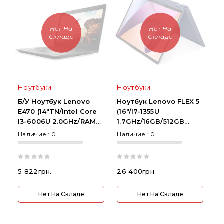
Нет На
Нет На
Складе
Складе
Ноутбуки
Ноутбуки
Б/У Ноутбук Lenovo
Ноутбук Lenovo FLEX 5
Е470 (14"TN/Intel Core
(16"/i7-1355U
I3-6006U 2.0GHz/RAM
1.7GHz/16GB/512GB
8GB DDR4/SDD
SSD/WUXGA Touch/Win
Наличие :
0
Наличие :
0
240GB/W10P)
11)
5 822грн.
26 400грн.
Нет На Складе
Нет На Складе