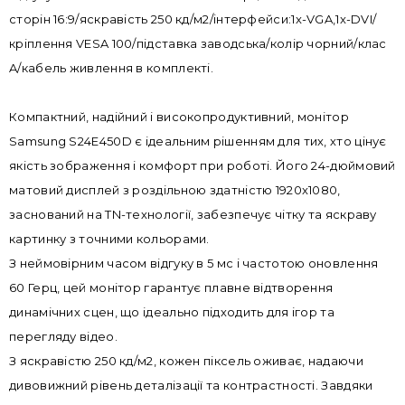
сторін 16:9/яскравість 250 кд/м2/інтерфейси:1x-VGA,1x-DVI/
кріплення VESA 100/підставка заводська/колір чорний/клас
A/кабель живлення в комплекті.
Компактний, надійний і високопродуктивний, монітор
Samsung S24E450D є ідеальним рішенням для тих, хто цінує
якість зображення і комфорт при роботі. Його 24-дюймовий
матовий дисплей з роздільною здатністю 1920x1080,
заснований на TN-технології, забезпечує чітку та яскраву
картинку з точними кольорами.
З неймовірним часом відгуку в 5 мс і частотою оновлення
60 Герц, цей монітор гарантує плавне відтворення
динамічних сцен, що ідеально підходить для ігор та
перегляду відео.
З яскравістю 250 кд/м2, кожен піксель оживає, надаючи
дивовижний рівень деталізації та контрастності. Завдяки