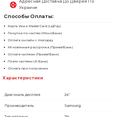
Адресная Доставка До Дверей По
Украине
Способы Оплаты:
Карта Visa и MasterCard (LiqPay)
Покупка по частям (МоноБанк)
Оплата онлайн с monopay
Мгновенная рассрочка (ПриватБанк)
Оплата частями (ПриватБанк)
Плати частями (А-Банк)
Оплата при получении
Характеристики
Диагональ дисплея
24"
Производитель
Samsung
Тип матрицы
TN