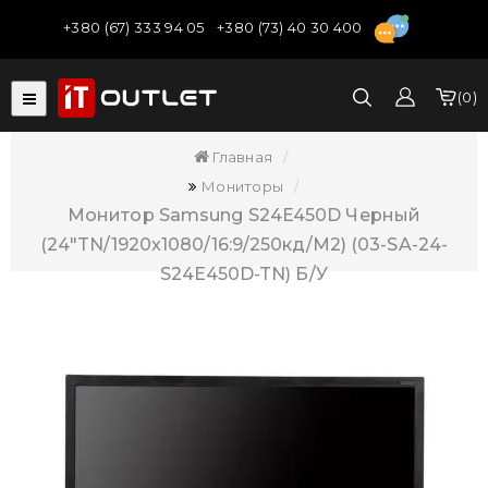
+380 (67) 333 94 05
+380 (73) 40 30 400
0
Главная
Мониторы
Монитор Samsung S24E450D Черный
(24"TN/1920x1080/16:9/250кд/м2) (03-SA-24-
S24E450D-TN) Б/У