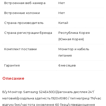
Встроенная веб-камера
Нет
Встроенные колонки
Нет
Страна-производитель
Китай
Страна регистрации бренда
Республика Корея
(Южная Корея)
Комплект поставки
Монитор и кабель
питания
Гарантия
6 месяцев
Описание
Б/у Монітор Samsung S24E450D/Діагональ дисплея 24"/
матовий/роздільна здатність 1920x1080 / тип матриці TN/час
відгуку 5мс/частота оновлення 60 Герц/співвідношення