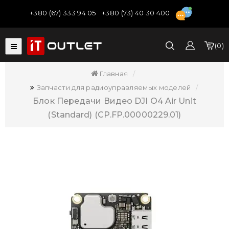
+380 (67) 333 94 05
+380 (73) 40 30 400
0
Главная
Запчасти для радиоуправляемых моделей
Блок Передачи Видео DJI O4 Air Unit
(Standard) (CP.FP.00000229.01)