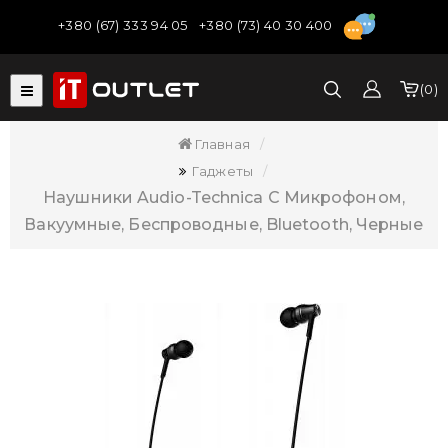
+380 (67) 333 94 05
+380 (73) 40 30 400
0
Главная
Гаджеты
Наушники Audio-Technica С Микрофоном,
Вакуумные, Беспроводные, Bluetooth, Черные