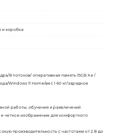
о и коробка
 ядра/8 потоков/ оперативная память 15GB Xe /
ивода/Windows 11 Home/вес 1.60 кг/зарядное
вной работы, обучения и развлечений.
е и четкое изображение для комфортного
ысокую производительность с частотами от 2.8 до