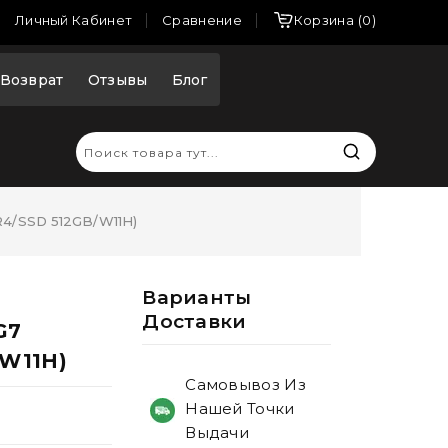
Сравнение
Личный Кабинет
Корзина
0
Возврат
Отзывы
Блог
R4/SSD 512GB/W11H)
Варианты
Доставки
G7
/W11H)
Самовывоз Из
Нашей Точки
Выдачи