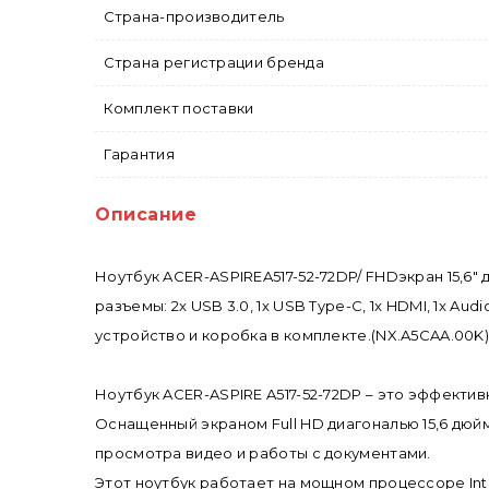
Страна-производитель
Страна регистрации бренда
Комплект поставки
Гарантия
Описание
Ноутбук ACER-ASPIREA517-52-72DP/ FHDэкран 15,6" д
разъемы: 2x USB 3.0, 1х USB Type-C, 1x HDMI, 1x Au
устройство и коробка в комплекте.(NX.A5CAA.00K
Ноутбук ACER-ASPIRE A517-52-72DP – это эффекти
Оснащенный экраном Full HD диагональю 15,6 дюй
просмотра видео и работы с документами.
Этот ноутбук работает на мощном процессоре Intel