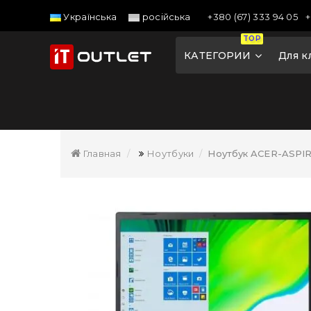
+380 (67) 333 94 05
+
Українська
російська
TOP
КАТЕГОРИИ
Для к
Главная
Ноутбуки
Ноутбук ACER-ASPIRE