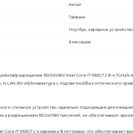
Китай
Тайвань
Ноутбук, зарядное устройств
6 месяцев
юймов/разрешение 1920x1080/ Intel Core i7-1165G7 2.8-4.7GHz/4
dio, 1x LAN (RJ-45)/клавиатура с подсветкой/без оптического пр
)
вное и стильное устройство, идеально подходящее для ежедне
ма и разрешением 1920x1080 пикселей, он обеспечивает ярко
 Core i7-1165G7 с 4 ядрами и 8 потоками, что обеспечивает в