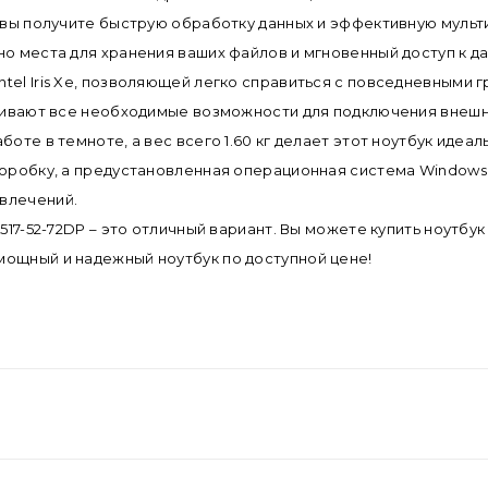
4 вы получите быструю обработку данных и эффективную мульт
о места для хранения ваших файлов и мгновенный доступ к да
tel Iris Xe, позволяющей легко справиться с повседневными 
ечивают все необходимые возможности для подключения внешн
боте в темноте, а вес всего 1.60 кг делает этот ноутбук иде
 коробку, а предустановленная операционная система Window
влечений.
A517-52-72DP – это отличный вариант. Вы можете купить ноутб
мощный и надежный ноутбук по доступной цене!