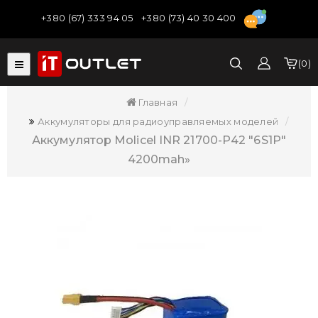
+380 (67) 333 94 05
+380 (73) 40 30 400
0
Главная
Аккумуляторы для радиоуправляемых моделей
Аккумулятор Molicel INR 21700-P42 "6S1P"
4200mah»