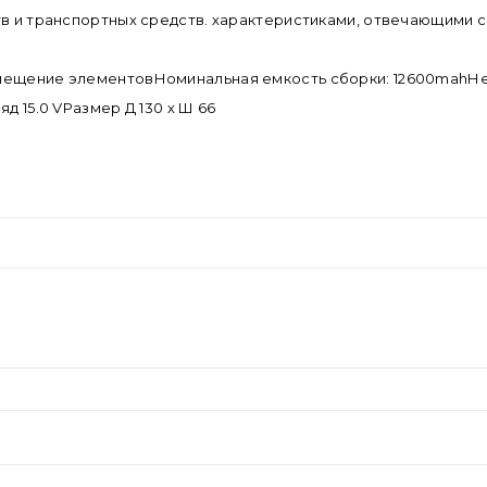
ств и транспортных средств. характеристиками, отвечающими
змещение элементовНоминальная емкость сборки: 12600mahН
д 15.0 VРазмер Д 130 х Ш 66