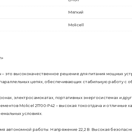
Мягкий
Molicell
h»
мАч – это высококачественное решение для питания мощных ус
параллельных цепях, обеспечивающих стабильную работу с о
дронах, электросамокатах, портативных энергосистемах и дру
ментов Molicel 21700-P42 – высокая токоотдача и отличные х
ремальных условиях.
мя автономной работы. Напряжение 22,2 В. Высокая безопасн