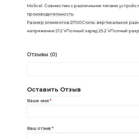
Molicel. Совместим с различными типами устрой
производительность.
Размер элементов 21700Стиль: вертикальное ра
напряжение 21.2 VПолный заряд 25.2 VПолный разря
Отзывы (0)
Нет отзывов об этом товаре.
Оставить Отзыв
Ваше имя