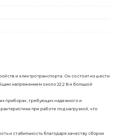
тройств и электротранспорта. Он состоит из шести
бщим напряжением около 22,2 В и большой
гих приборах, требующих надежного и
арактеристики при работе под нагрузкой, что
ость и стабильность благодаря качеству сборки