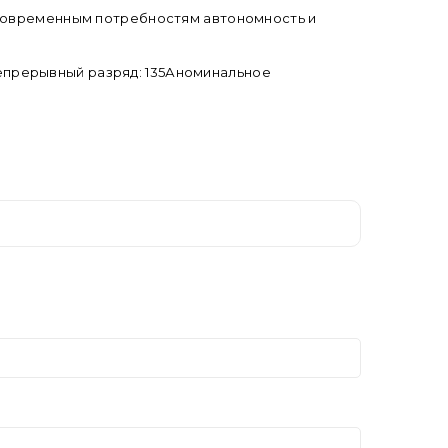
 современным потребностям автономность и
епрерывный разряд: 135Аноминальное