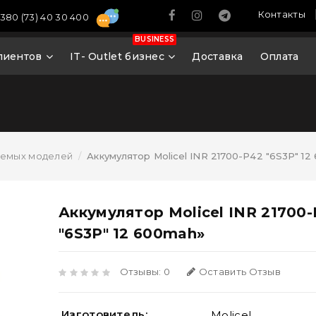
Контакты
380 (73) 40 30 400
BUSINESS
лиентов
IT- Outlet бизнес
Доставка
Оплата
яемых моделей
Аккумулятор Molicel INR 21700-P42 "6S3P" 1
Аккумулятор Molicel INR 21700
"6S3P" 12 600mah»
Отзывы: 0
Оставить Отзыв
Изготовитель:
Molicel