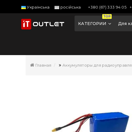
+380 (67) 333 94 05
+
Українська
російська
TOP
КАТЕГОРИИ
Для к
Главная
Аккумуляторы для радиоуправл