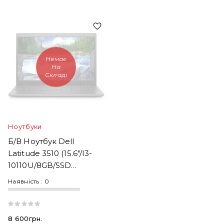
Немає
На
Складі
Ноутбуки
Б/В Ноутбук Dell
Latitude 3510 (15.6"/i3-
10110U/8GB/SSD
256GB/UHD Graphics)
Наявність :
0
8 600грн.