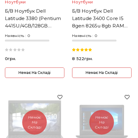
Ноутбуки
Ноутбуки
Б/В Ноутбук Dell
Б/В Ноутбук Dell
Latitude 3380 (Pentium
Latitude 3400 Core I5
4415U/4GB/128GB
8gen 8265u 8gb RAM
SSD/13.3"/HD/Win 10)
256 SSD M2 14" FullHD
Наявність :
0
Наявність :
0
0грн.
8 522грн.
Немає На Складі
Немає На Складі
Немає
Немає
На
На
Складі
Складі