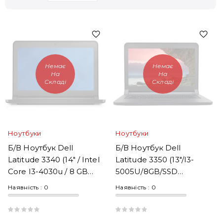
Немає
Немає
На
На
Складі
Складі
Ноутбуки
Ноутбуки
Б/В Ноутбук Dell
Б/В Ноутбук Dell
Latitude 3340 (14" / Intel
Latitude 3350 (13"/i3-
Core I3-4030u / 8 GB
5005U/8GB/SSD
DDR3 / SSD 256 GB)
256GB/HD 5500/noOS)
Наявність :
0
Наявність :
0