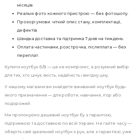
місяців.
Реальні фото кожного пристрою — без фотошопу.
Прозорі умови: чіткий опис стану, комплектації,
дефектів.
Швидка доставка та підтримка 7 днів на тиждень.
Оплата частинами, розстрочка, післяплата — без
переплат.
Купити ноутбук Б/В — це не компроміс, а розумний вибір
для тих, хто цінує якість, надійність і вигідну ціну.
У нашому магазині ви знайдете вживаний ноутбук будь-
якого призначення — для роботи, навчання, ігор або
подорожей.
Ми пропонуємо дешевий ноутбук бу з гарантією,
підтримкою та доставкою по всій Україні. Не гайте часу —
оберіть свій ідеальний ноутбук з рук, але з гарантією, уже