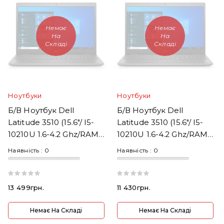
Немає
Немає
На
На
Складі
Складі
Ноутбуки
Ноутбуки
Б/В Ноутбук Dell
Б/В Ноутбук Dell
Latitude 3510 (15.6"/ I5-
Latitude 3510 (15.6"/ I5-
10210U 1.6-4.2 Ghz/RAM
10210U 1.6-4.2 Ghz/RAM
8GB DDR4/SSD 256GB)
8GB DDR4/SSD 256GB)
Наявність :
0
Наявність :
0
13 499грн.
11 430грн.
Немає На Складі
Немає На Складі