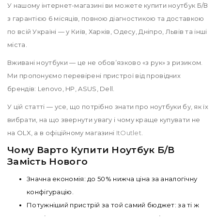
У нашому інтернет-магазині ви можете купити ноутбук Б/В
з гарантією 6 місяців, повною діагностикою та доставкою
по всій Україні — у Київ, Харків, Одесу, Дніпро, Львів та інші
міста.
Вживані ноутбуки — це не обов’язково «з рук» з ризиком.
Ми пропонуємо перевірені пристрої від провідних
брендів: Lenovo, HP, ASUS, Dell.
У цій статті — усе, що потрібно знати про ноутбуки бу, як їх
вибрати, на що звернути увагу і чому краще купувати не
на OLX, а в офіційному магазині
ItOutlet
.
Чому Варто Купити Ноутбук Б/В
Замість Нового
Значна економія: до 50% нижча ціна за аналогічну
конфігурацію.
Потужніший пристрій за той самий бюджет: за ті ж