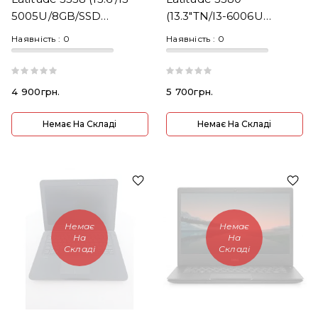
5005U/8GB/SSD
(13.3"TN/i3-6006U
256GB/HD 5500/noOS)
2GHz/RAM 8 GB DDR3/
Наявність :
0
Наявність :
0
SSD 240GB/W10P)
4 900грн.
5 700грн.
Немає На Складі
Немає На Складі
Немає
Немає
На
На
Складі
Складі