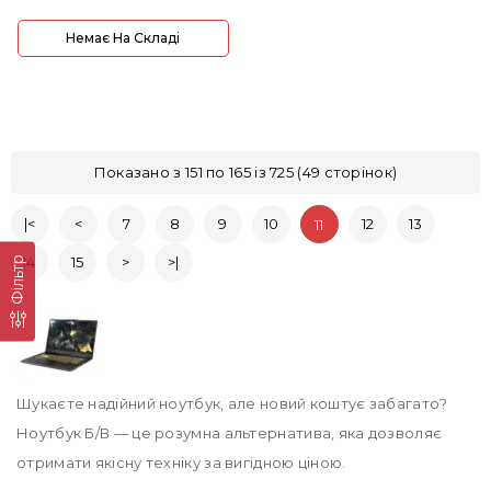
Немає На Складі
Показано з 151 по 165 із 725 (49 сторінок)
|<
<
7
8
9
10
12
13
11
14
15
>
>|
Фільтр
Шукаєте надійний ноутбук, але новий коштує забагато?
Ноутбук Б/В — це розумна альтернатива, яка дозволяє
отримати якісну техніку за вигідною ціною.