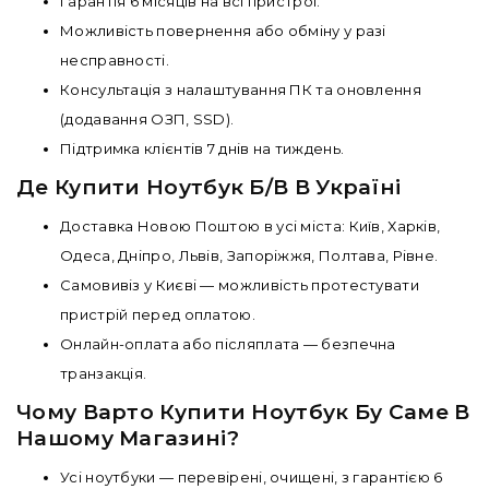
Гарантія 6 місяців на всі пристрої.
Можливість повернення або обміну у разі
несправності.
Консультація з налаштування ПК та оновлення
(додавання ОЗП, SSD).
Підтримка клієнтів 7 днів на тиждень.
Де Купити Ноутбук Б/В В Україні
Доставка Новою Поштою в усі міста: Київ, Харків,
Одеса, Дніпро, Львів, Запоріжжя, Полтава, Рівне.
Самовивіз у Києві — можливість протестувати
пристрій перед оплатою.
Онлайн-оплата або післяплата — безпечна
транзакція.
Чому Варто Купити Ноутбук Бу Саме В
Нашому Магазині?
Усі ноутбуки — перевірені, очищені, з гарантією 6