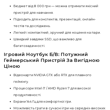
Бюджет від 8 000 грн — можна отримати якісний
пристрій для навчання.
Підходить для конспектів, презентацій, онлайн-
тестів та досліджень.
Легкий і компактний, зручний для ношіння на пари.
Швидкий завдяки SSD, що важливо для
багатозадачності.
Ігровий Ноутбук Б/В: Потужний
Геймерський Пристрій За Вигідною
Ціною
Відеокарти NVIDIA GTX або RTX для плавного
геймінгу.
Процесори Intel i7 / AMD Ryzen 7 для високої
продуктивності.
Екрани 144 Гц для комфортної гри.
Можливість грати в сучасні ігри на середніх-високих