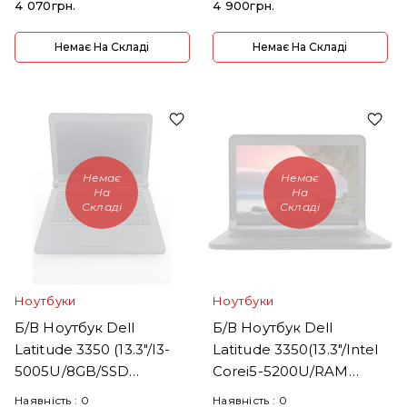
4 070грн.
4 900грн.
Немає На Складі
Немає На Складі
Немає
Немає
На
На
Складі
Складі
Ноутбуки
Ноутбуки
Б/В Ноутбук Dell
Б/В Ноутбук Dell
Latitude 3350 (13.3"/i3-
Latitude 3350(13.3"/Intel
5005U/8GB/SSD
Coreі5-5200U/RAM
240GB/HD 5500/noOS)
8GB/SSD240GB)
Наявність :
0
Наявність :
0