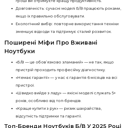
гроші ви отримуєте кращу продуктивність.
Довговічність: сучасні моделі Б/В працюють роками,
якщо їх правильно обслуговувати.
Екологічний вибір: повторне використання техніки
зменшує відходи та підтримує сталий розвиток.
Поширені Міфи Про Вживані
Ноутбуки
«Б/В — це обов’язково зламаний» — не так, якщо
пристрій проходить професійну діагностику.
«Немає гарантії» — у нас є гарантія 6 місяців на всі
пристрої.
«Швидко вийде з ладу» — якісні моделі служать 5+
років, особливо від топ-брендів.
«Краще купити з рук» — ризик шахрайства,
відсутність підтримки та гарантії.
Топ-Бренди Ноутбуків Б/В У 2025 Році