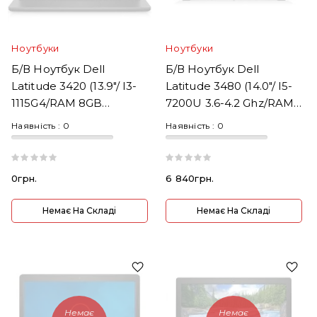
Ноутбуки
Ноутбуки
Б/В Ноутбук Dell
Б/В Ноутбук Dell
Latitude 3420 (13.9"/ I3-
Latitude 3480 (14.0"/ I5-
1115G4/RAM 8GB
7200U 3.6-4.2 Ghz/RAM
DDR4/SSD 256GB)
DDR4 8GB/SSD 240GB)
Наявність :
0
Наявність :
0
0грн.
6 840грн.
Немає На Складі
Немає На Складі
Немає
Немає