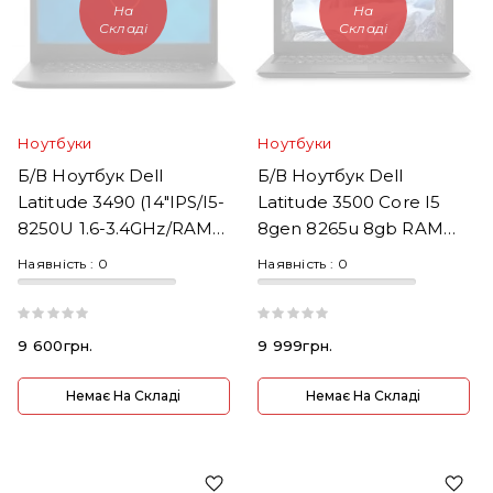
На
На
Складі
Складі
Ноутбуки
Ноутбуки
Б/В Ноутбук Dell
Б/В Ноутбук Dell
Latitude 3490 (14"IPS/i5-
Latitude 3500 Core I5
8250U 1.6-3.4GHz/RAM
8gen 8265u 8gb RAM
8GB DDR4/SDD 240GB)
256 SSD M2 15,6" FullHD
Наявність :
0
Наявність :
0
9 600грн.
9 999грн.
Немає На Складі
Немає На Складі