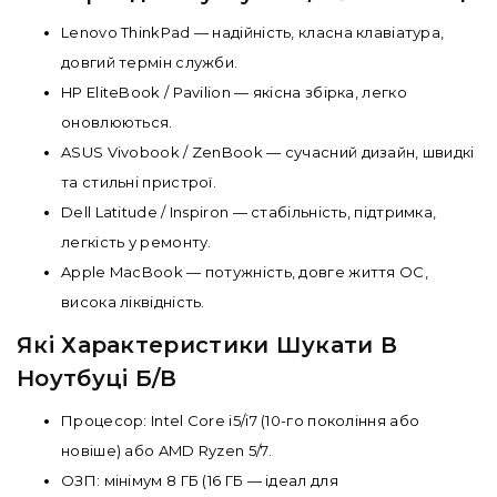
Lenovo ThinkPad — надійність, класна клавіатура,
довгий термін служби.
HP EliteBook / Pavilion — якісна збірка, легко
оновлюються.
ASUS Vivobook / ZenBook — сучасний дизайн, швидкі
та стильні пристрої.
Dell Latitude / Inspiron — стабільність, підтримка,
легкість у ремонту.
Apple MacBook — потужність, довге життя ОС,
висока ліквідність.
Які Характеристики Шукати В
Ноутбуці Б/В
Процесор: Intel Core i5/i7 (10-го покоління або
новіше) або AMD Ryzen 5/7.
ОЗП: мінімум 8 ГБ (16 ГБ — ідеал для