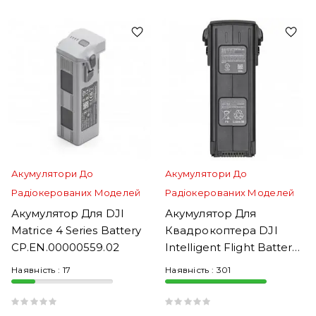
Акумулятори До
Акумулятори До
Радіокерованих Моделей
Радіокерованих Моделей
Акумулятор Для DJI
Акумулятор Для
Matrice 4 Series Battery
Квадрокоптера DJI
CP.EN.00000559.02
Intelligent Flight Battery
For Mavic 3
Наявність :
17
Наявність :
301