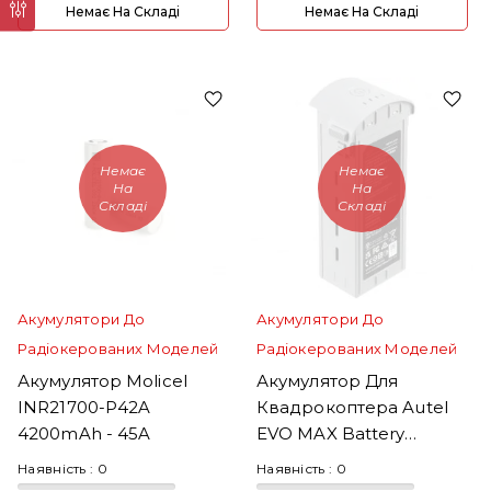
Немає На Складі
Немає На Складі
Немає
Немає
На
На
Складі
Складі
Акумулятори До
Акумулятори До
Радіокерованих Моделей
Радіокерованих Моделей
Акумулятор Molicel
Акумулятор Для
INR21700-P42A
Квадрокоптера Autel
4200mAh - 45A
EVO MAX Battery
(102002210)
Наявність :
0
Наявність :
0