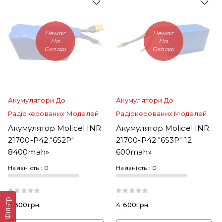
Немає
Немає
На
На
Складі
Складі
Акумулятори До
Акумулятори До
Радіокерованих Моделей
Радіокерованих Моделей
Акумулятор Molicel INR
Акумулятор Molicel INR
21700-P42 "6S2P"
21700-P42 "6S3P" 12
8400mah»
600mah»
Наявність :
0
Наявність :
0
Фільтр
3 300грн.
4 600грн.