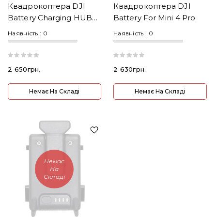
Квадрокоптера DJI
Квадрокоптера DJI
Battery Charging HUB
Battery For Mini 4 Pro
Mini 3/4 Pro
Наявність :
0
Наявність :
0
(CP.MA.00000500.01)
2 650грн.
2 630грн.
Немає На Складі
Немає На Складі
Немає
На
Складі