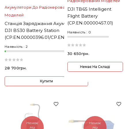
Радіокерованих Моделей
Акумулятори До Радіокерованих
DJI TB65 Intelligent
Моделей
Flight Battery
(CP.EN.00000457.01)
Станція Заряджання Акумуляторів
DJI BS30 Battery Station
Наявність :
0
(CP.EN.00000396.01/CP.EN.00000397
Наявність :
2
30 650грн.
Немає На Складі
28 700грн.
Купити
Немає
Немає
На
На