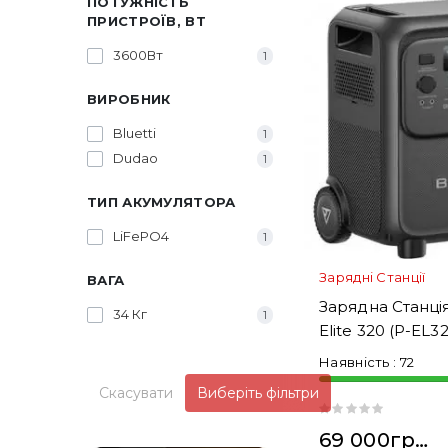
ПОТУЖНІСТЬ
ПРИСТРОЇВ, ВТ
3600Вт
1
ВИРОБНИК
Bluetti
1
Dudao
1
ТИП АКУМУЛЯТОРА
LiFePO4
1
Зарядні Станції
ВАГА
Зарядна Станці
34 Кг
1
Elite 320 (P-EL3
Наявність :
72
Скасувати
Виберіть фільтри
69 000грн.