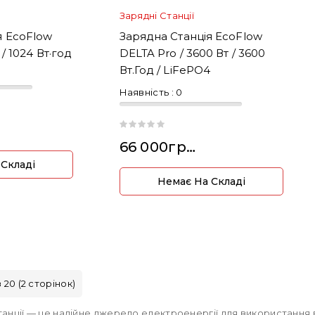
Зарядні Станції
я EcoFlow
Зарядна Станція EcoFlow
 / 1024 Вт·год
DELTA Pro / 3600 Вт / 3600
Вт.год / LiFePO4
Наявність :
0
66 000грн.
 Складі
Немає На Складі
з 20 (2 сторінок)
танції — це надійне джерело електроенергії для використання в