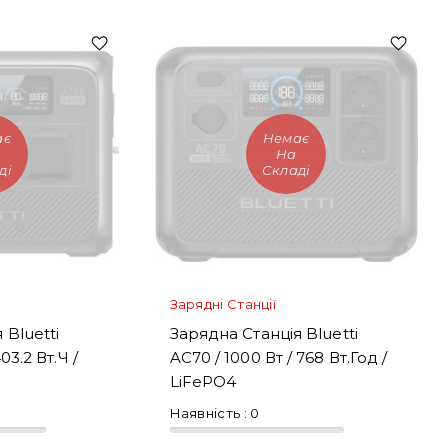
ає
Немає
На
ді
Складі
Зарядні Станції
 Bluetti
Зарядна Станція Bluetti
03.2 Вт.ч /
AC70 / 1000 Вт / 768 Вт.год /
LiFePO4
Наявність :
0