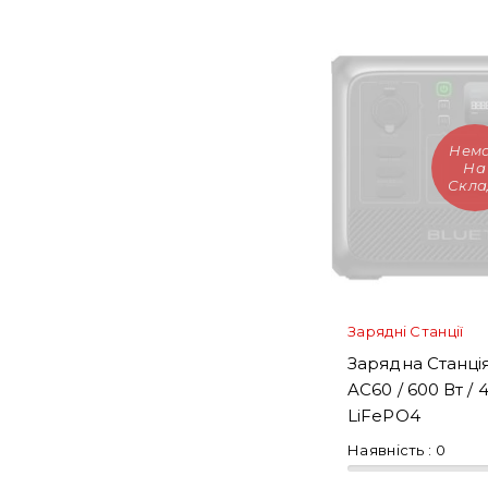
Нем
На
Скла
Зарядні Станції
Зарядна Станція
AC60 / 600 Вт / 4
LiFePO4
Наявність :
0