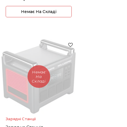
Немає На Складі
Немає
На
Складі
Зарядні Станції