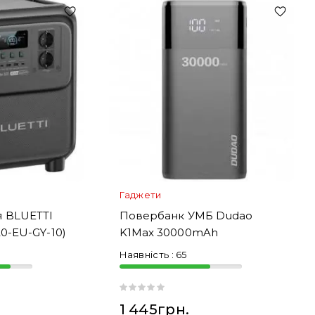
Гаджети
я BLUETTI
Повербанк УМБ Dudao
20-EU-GY-10)
K1Max 30000mAh
Наявність :
65
1 445грн.