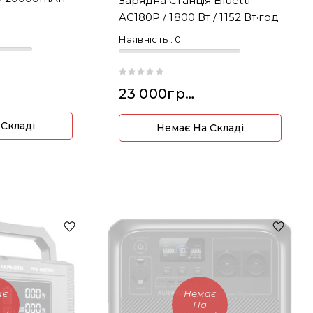
Зарядна Станція Bluetti
AC180P / 1800 Вт / 1152 Вт·год
Наявність :
0
23 000грн.
 Складі
Немає На Складі
ає
Немає
На