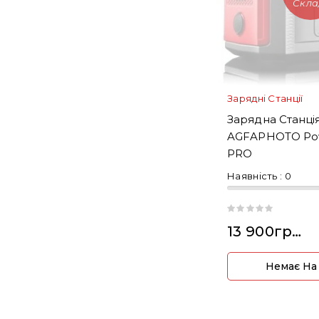
Скла
Зарядні Станції
Зарядна Станці
AGFAPHOTO Po
PRO
Наявність :
0
13 900грн.
Немає На