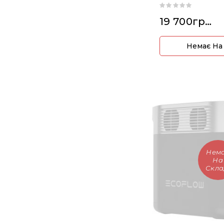
19 700грн.
Немає На
Нем
На
Скла