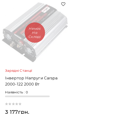
Немає
На
Складі
Зарядні Станції
Інвертор Напруги Carspa
2000-122 2000 Вт
Наявність :
0
3 177грн.