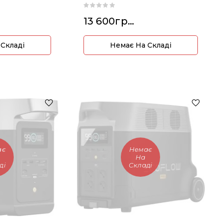
13 600грн.
 Складі
Немає На Складі
ає
Немає
На
ді
Складі