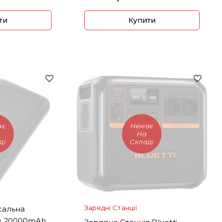
ти
Купити
ає
Немає
На
ді
Складі
Зарядні Станції
сальна
00 20000mAh