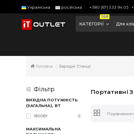
+380 (67) 333 94 05
+
Українська
російська
TOP
КАТЕГОРІЇ
Для клі
Головна
Зарядні Станції
Фільтр
Портативні З
ВИХІДНА ПОТУЖНІСТЬ
(ЗАГАЛЬНА), ВТ
Порівняння т
1800Вт
1
МАКСИМАЛЬНА