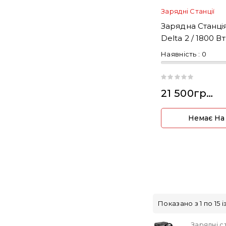
Зарядні Станції
Зарядна Станці
Delta 2 / 1800 Вт
Наявність :
0
21 500грн.
Немає На
Показано з 1 по 15 і
Зарядні с