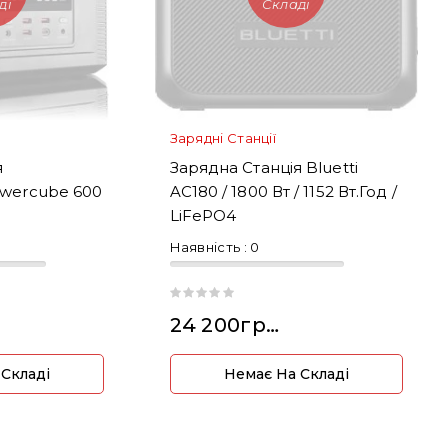
ді
Складі
Зарядні Станції
я
Зарядна Станція Bluetti
wercube 600
AC180 / 1800 Вт / 1152 Вт.год /
LiFePO4
Наявність :
0
24 200грн.
 Складі
Немає На Складі