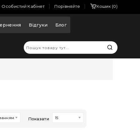
Порівняйте
Особистий Кабінет
Кошик
0
ернення
Відгуки
Блог
ванням
15
Показати