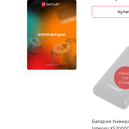
Купи
Нем
На
Скла
Батарея Універ
Intenso XS200