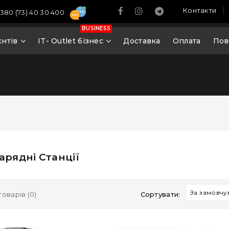
Контакти
380 (73) 40 30 400
BUSINESS
єнтів
IT- Outlet бізнес
Доставка
Оплата
Пов
арядні Станції
За замовчу
оварів (0)
Сортувати: