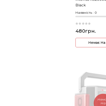
Black
Наявність :
0
480грн.
Немає На
Нем
На