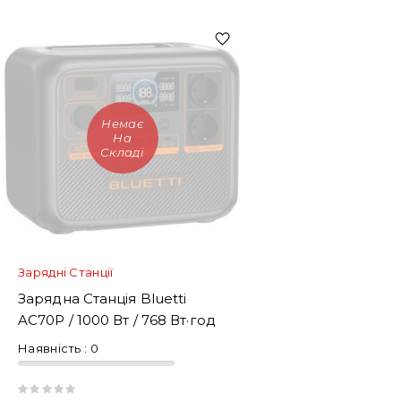
Немає
На
Складі
Зарядні Станції
Зарядна Станція Bluetti
AC70P / 1000 Вт / 768 Вт·год
Наявність :
0