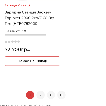
Зарядні Станції
Зарядна Станція Jackery
Explorer 2000 Pro/2160 Вт/
Год (HTE0782000)
Наявність :
0
72 700грн.
Немає На Складі
2
>
>|
1
 дорозі, на природі або під час