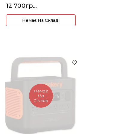
12 700грн.
Немає На Складі
Немає
На
Складі