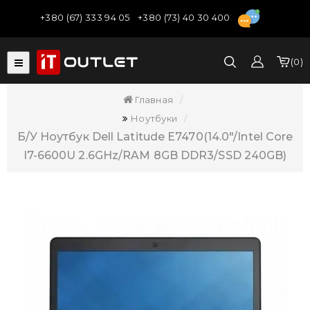
+380 (67) 333 94 05
+380 (73) 40 30 400
0
Главная
Ноутбуки
Б/У Ноутбук Dell Latitude E7470(14.0"/Intel Core
I7-6600U 2.6GHz/RAM 8GB DDR3/SSD 240GB)