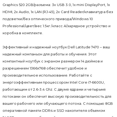
Graphics 520 2GB/разъема: 3x USB 3.0, 1x mini DisplayPort, 1x
HDMI, 2x Audio, 1x LAN (RJ-45), 2x Card Reader/клавиатура без
подсветки/без оптического привода/Windows 10
Professional/цвет/вес 1.5кг /класс A/зарядное устройство и
коробка в комплекте.
Эффективный и надежный ноутбук Dell Latitude 7470 – ваш
надежный компаньон для работы и обучения. Этот
компактный ноутбук с экраном размером 14 дюймов и
разрешением 1366x768 обеспечит удобное и
производительное использование. Работайте с
энергоэффективным процессором Intel Core i7-6600U,
работающим от 2.6-3.4 Ghz. С двумя ядрами и четырьмя
потоками он обеспечит высокую производительность для
вашего рабочего или обучающего потока. С помощью 8GB
оперативной памяти DDR4 и SSD накопителя объемом