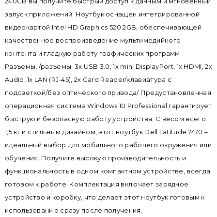
240GB вы получите быстрый доступ к данным и мгновенный
запуск приложений. Ноутбук оснащен интегрированной
видеокартой Intel HD Graphics 520 2GB, обеспечивающей
качественное воспроизведение мультимедийного
контента и гладкую работу графических программ.
Разъемы, /разъемы: 3x USB 3.0, 1x mini DisplayPort, 1x HDMI, 2x
Audio, 1x LAN (RJ-45), 2x Card Reader/клавиатура с
подсветкой/без оптического привода/ Предустановленная
операционная система Windows 10 Professional гарантирует
быструю и безопасную работу устройства. С весом всего
1,5 кг и стильным дизайном, этот ноутбук Dell Latitude 7470 –
идеальный выбор для мобильного рабочего окружения или
обучения. Получите высокую производительность и
функциональность в одном компактном устройстве, всегда
готовом к работе. Комплектация включает зарядное
устройство и коробку, что делает этот ноутбук готовым к
использованию сразу после получения.