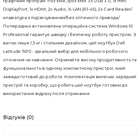
графічних програм. Роз'єми, /роз'єми: 3x USB 3.0, 1x mini
DisplayPort, 1x HDMI, 2x Audio, 1x LAN (RJ-45), 2x Card Reader/
клавіатура з підсвічуванням/без оптичного привода/
Попередньо встановлена операційна система Windows 10
Professional гарантує швидку і безпечну роботу пристрою. З
вагою лише 1,5 кг і стильним дизайном, цей ноутбук Dell
Latitude 7470 - ідеальний вибір для мобільного робочого
оточення чи навчання. Отримайте високу продуктивність та
функціональність в одному компактному пристрої, який
завжди готовий до роботи. Комплектація включає зарядний
пристрій та коробку, що робить цей ноутбук готовим до
використання відразу після отримання
Відгуків (0)