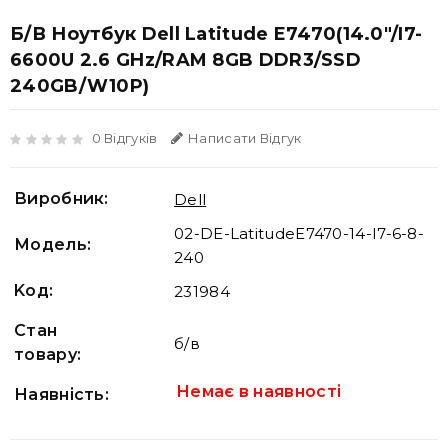
Б/В Ноутбук Dell Latitude E7470(14.0"/i7-
6600U 2.6 GHz/RAM 8GB DDR3/SSD
240GB/W10P)
0 Відгуків
Написати Відгук
Виробник:
Dell
02-DE-LatitudeE7470-14-I7-6-8-
Модель:
240
Koд:
231984
Стан
б/в
товару:
Немає в наявності
Наявність: