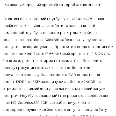
1.5кг/клас A/зарядний пристрій та коробка в комплекті.
Ефективний та надійний ноутбук Dell Latitude 7470 - ваш
надійний компаньйон для роботи та навчання. Цей
компактний ноутбук з екраном розміром 14 дюймів і
роздільною здатністю 1366x768 забезпечить зручне та
продуктивне користування. Працюйте з енергоефективним
процесором Intel Core i7-6600U який працює від 2.6-3.4 Ghz.
З двома ядрами та чотирма потоками він забезпечить
високу продуктивність для вашого робочого чи
навчального потоку. За допомогою 8GB оперативної
пам'яті DDR4 та SSD накопичувача обсягом 240GB ви
отримаєте швидкий доступ до даних та миттєвий запуск
програм. Ноутбук оснащений інтегрованою відеокартою
Intel HD Graphics 520 2GB, що забезпечує якісне
відтворення мультимедійного контенту та гладку роботу