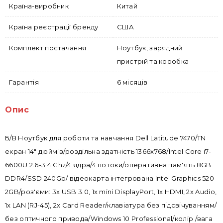
Країна-виробник
Китай
Країна реєстрації бренду
США
Комплект постачання
Ноутбук, зарядний
пристрій та коробка
Гарантія
6 місяців
Опис
Б/В Ноутбук для роботи та навчання Dell Latitude 7470/TN
екран 14" дюймів/роздільна здатність 1366x768/Intel Core i7-
6600U 2.6-3.4 Ghz/4 ядра/4 потоки/оперативна пам'ять 8GB
DDR4/SSD 240Gb/ відеокарта інтегрована Intel Graphics 520
2GB/роз'єми: 3x USB 3.0, 1x mini DisplayPort, 1x HDMI, 2x Audio,
1x LAN (RJ-45), 2x Card Reader/клавіатура без підсвічуванням/
без оптичного привода/Windows 10 Professional/колір /вага