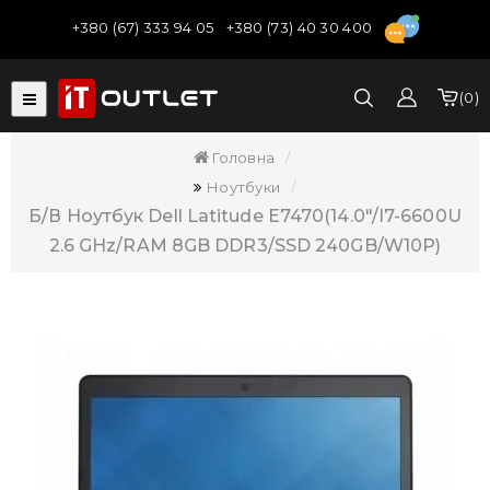
+380 (67) 333 94 05
+380 (73) 40 30 400
0
Головна
Ноутбуки
Б/В Ноутбук Dell Latitude E7470(14.0"/i7-6600U
2.6 GHz/RAM 8GB DDR3/SSD 240GB/W10P)