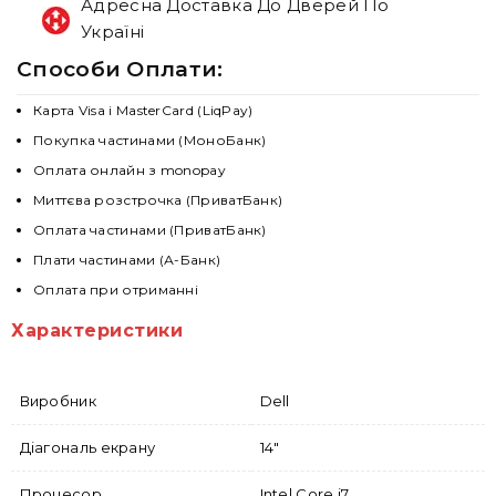
Адресна Доставка До Дверей По
Україні
Способи Оплати:
Карта Visa і MasterCard (LiqPay)
Покупка частинами (МоноБанк)
Оплата онлайн з monopay
Миттєва розстрочка (ПриватБанк)
Оплата частинами (ПриватБанк)
Плати частинами (А-Банк)
Оплата при отриманні
Характеристики
Виробник
Dell
Діагональ екрану
14"
Процесор
Intel Core i7