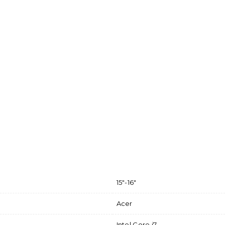
15"-16"
Acer
Intel Core i7