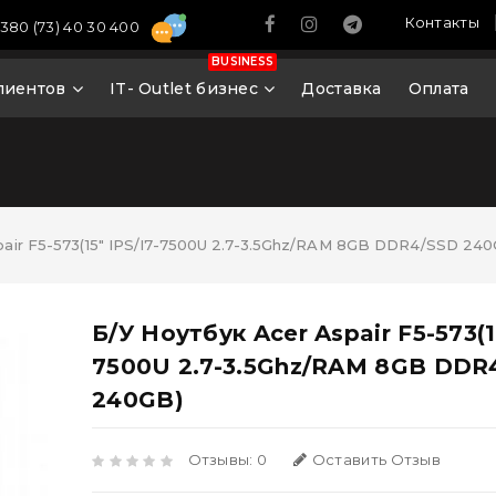
Контакты
380 (73) 40 30 400
BUSINESS
лиентов
IT- Outlet бизнес
Доставка
Оплата
pair F5-573(15" IPS/i7-7500U 2.7-3.5Ghz/RAM 8GB DDR4/SSD 240
Б/У Ноутбук Acer Aspair F5-573(15
7500U 2.7-3.5Ghz/RAM 8GB DDR
240GB)
Отзывы: 0
Оставить Отзыв