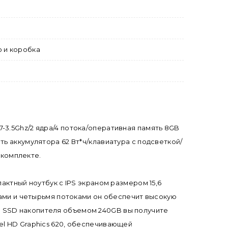
о и коробка
2.7-3.5Ghz/2 ядра/4 потока/оперативная память 8GB
ь аккумулятора 62 Вт*ч/клавиатура с подсветкой/
 комплекте.
актный ноутбук с IPS экраном размером 15,6
драми и четырьмя потоками он обеспечит высокую
и SSD накопителя объемом 240GB вы получите
el HD Graphics 620, обеспечивающей