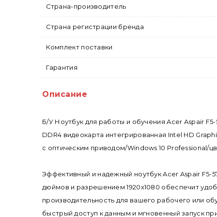
Страна-производитель
Страна регистрации бренда
Комплект поставки
Гарантия
Описание
Б/У Ноутбук для работы и обучения Acer Aspair F5-
DDR4 видеокарта интегрированная Intel HD Graph
с оптическим приводом/Windows 10 Professional/цв
Эффективный и надежный ноутбук Acer Aspair F5-5
дюймов и разрешением 1920x1080 обеспечит удобн
производительность для вашего рабочего или о
быстрый доступ к данным и мгновенный запуск пр