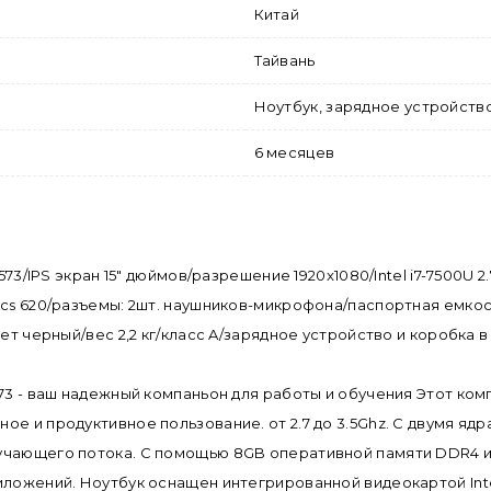
Китай
Тайвань
Ноутбук, зарядное устройств
6 месяцев
573/IPS экран 15" дюймов/разрешение 1920x1080/Intel i7-7500U 
ics 620/разъемы: 2шт. наушников-микрофона/паспортная емкост
ет черный/вес 2,2 кг/класс A/зарядное устройство и коробка в
73 - ваш надежный компаньон для работы и обучения Этот комп
ое и продуктивное пользование. от 2.7 до 3.5Ghz. С двумя я
бучающего потока. С помощью 8GB оперативной памяти DDR4 
иложений. Ноутбук оснащен интегрированной видеокартой Int