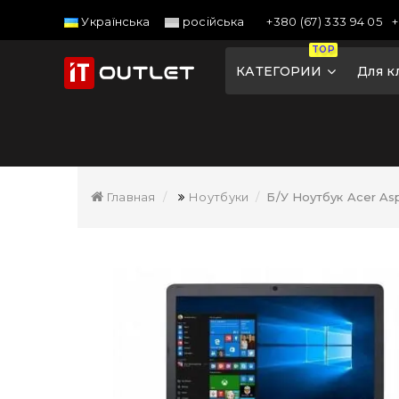
+380 (67) 333 94 05
+
Українська
російська
TOP
КАТЕГОРИИ
Для к
Главная
Ноутбуки
Б/У Ноутбук Acer As