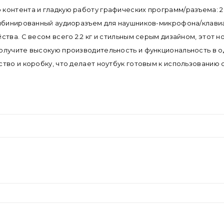
нтента и гладкую работу графических программ/разъема: 2шт.
омбинированный аудиоразъем для наушников-микрофона/клавиа
ва. С весом всего 2.2 кг и стильным серым дизайном, этот ноу
олучите высокую производительность и функциональность в о
тво и коробку, что делает ноутбук готовым к использованию 