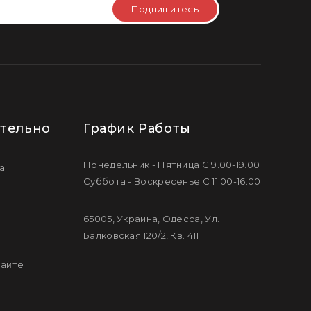
Подпишитесь
тельно
График Работы
Понедельник - Пятница С 9.00-19.00
а
Суббота - Воскресенье С 11.00-16.00
65005, Украина, Одесса, Ул.
Балковская 120/2, Кв. 411
сайте