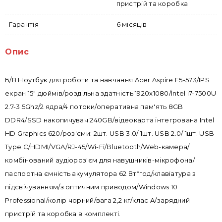
пристрій та коробка
Гарантія
6 місяців
Опис
Б/В Ноутбук для роботи та навчання Acer Aspire F5-573/IPS
екран 15" дюймів/роздільна здатність 1920x1080/Intel i7-7500U
2.7-3.5Ghz/2 ядра/4 потоки/оперативна пам'ять 8GB
DDR4/SSD накопичувач 240GB/відеокарта інтегрована Intel
HD Graphics 620/роз'єми: 2шт. USB 3.0/ 1шт. USB 2.0/ 1шт. USB
Type C/HDMI/VGA/RJ-45/Wi-Fi/Bluetooth/Web-камера/
комбінований аудіороз'єм для навушників-мікрофона/
паспортна ємність акумулятора 62 Вт*год/клавіатура з
підсвічуванням/з оптичним приводом/Windows 10
Professional/колір чорний/вага 2,2 кг/клас A/зарядний
пристрій та коробка в комплекті.