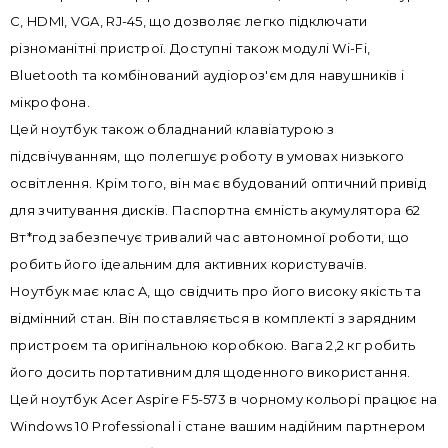
C, HDMI, VGA, RJ-45, що дозволяє легко підключати
різноманітні пристрої. Доступні також модулі Wi-Fi,
Bluetooth та комбінований аудіороз'єм для навушників і
мікрофона.
Цей ноутбук також обладнаний клавіатурою з
підсвічуванням, що полегшує роботу в умовах низького
освітлення. Крім того, він має вбудований оптичний привід
для зчитування дисків. Паспортна ємність акумулятора 62
Вт*год забезпечує тривалий час автономної роботи, що
робить його ідеальним для активних користувачів.
Ноутбук має клас A, що свідчить про його високу якість та
відмінний стан. Він поставляється в комплекті з зарядним
пристроєм та оригінальною коробкою. Вага 2,2 кг робить
його досить портативним для щоденного використання.
Цей ноутбук Acer Aspire F5-573 в чорному кольорі працює на
Windows 10 Professional і стане вашим надійним партнером