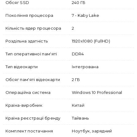
Обсяг SSD
240 ГБ
Покоління процесора
7 - Kaby Lake
Кількість ядер процесора
2
Роздільна здатність
1920x1080 (FullHD)
Тип оперативної пам'яті
DDR4
Тип відеокарти
Інтегрована
Обсяг пам'яті відеокарти
2 ГБ
Операційна система
Windows 10 Professional
Країна-виробник
Китай
Країна реєстрації бренду
Тайвань
Комплект постачання
Ноутбук, зарядний