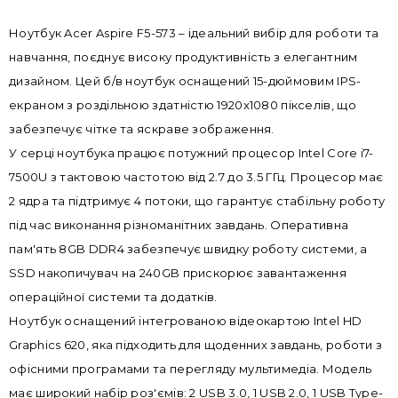
Ноутбук Acer Aspire F5-573 – ідеальний вибір для роботи та
навчання, поєднує високу продуктивність з елегантним
дизайном. Цей б/в ноутбук оснащений 15-дюймовим IPS-
екраном з роздільною здатністю 1920x1080 пікселів, що
забезпечує чітке та яскраве зображення.
У серці ноутбука працює потужний процесор Intel Core i7-
7500U з тактовою частотою від 2.7 до 3.5 ГГц. Процесор має
2 ядра та підтримує 4 потоки, що гарантує стабільну роботу
під час виконання різноманітних завдань. Оперативна
пам'ять 8GB DDR4 забезпечує швидку роботу системи, а
SSD накопичувач на 240GB прискорює завантаження
операційної системи та додатків.
Ноутбук оснащений інтегрованою відеокартою Intel HD
Graphics 620, яка підходить для щоденних завдань, роботи з
офісними програмами та перегляду мультимедіа. Модель
має широкий набір роз'ємів: 2 USB 3.0, 1 USB 2.0, 1 USB Type-