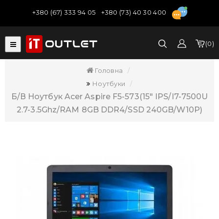
+380 (67) 333 94 05
+380 (73) 40 30 400
0
Головна
Ноутбуки
Б/В Ноутбук Acer Aspire F5-573(15" IPS/i7-7500U
2.7-3.5Ghz/RAM 8GB DDR4/SSD 240GB/W10P)