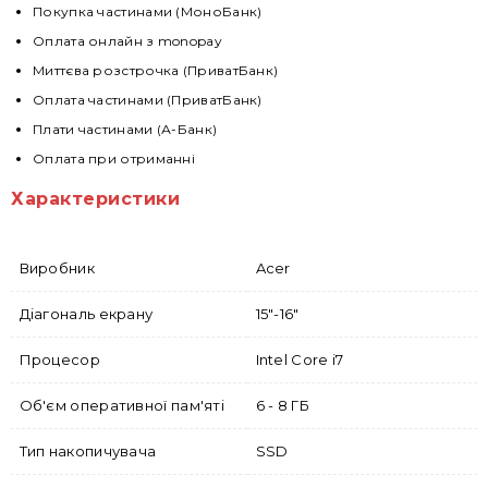
Покупка частинами (МоноБанк)
Оплата онлайн з monopay
Миттєва розстрочка (ПриватБанк)
Оплата частинами (ПриватБанк)
Плати частинами (А-Банк)
Оплата при отриманні
Характеристики
Виробник
Acer
Діагональ екрану
15"-16"
Процесор
Intel Core i7
Об'єм оперативної пам'яті
6 - 8 ГБ
Тип накопичувача
SSD