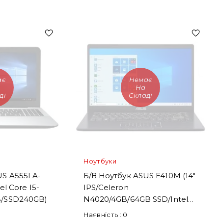
ає
Немає
На
ді
Складі
Ноутбуки
US A555LA-
Б/В Ноутбук ASUS E410M (14"
el Core І5-
IPS/Celeron
/SSD240GB)
N4020/4GB/64GB SSD/Intel
UHD 600)
Наявність :
0