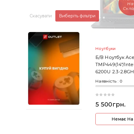
На
Скла
Скасувати
Виберіть фільтри
Ноутбуки
Б/В Ноутбук Ace
TMP449(14"/Intel
6200U 2.3-2.8G
DDR4/SSD256)
Наявність :
0
5 500грн.
Немає На