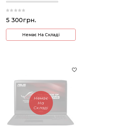
5 300грн.
Немає На Складі
Немає
На
Складі