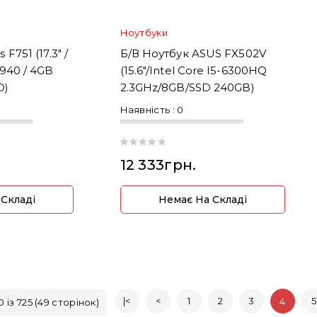
Ноутбуки
F751 (17.3" /
Б/В Ноутбук ASUS FX502V
2940 / 4GB
(15.6"/Intel Core I5-6300HQ
D)
2.3GHz/8GB/SSD 240GB)
Наявність :
0
12 333грн.
 Складі
Немає На Складі
|<
<
1
2
3
5
4
 із 725 (49 сторінок)