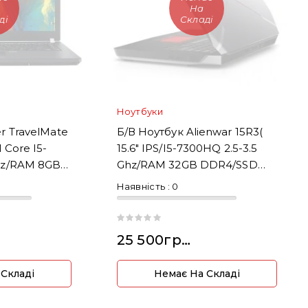
На
ді
Складі
Ноутбуки
r TravelMate
Б/В Ноутбук Alienwar 15R3(
 Core I5-
15.6" IPS/i5-7300HQ 2.5-3.5
Hz/RAM 8GB
Ghz/RAM 32GB DDR4/SSD
HDD 1500GB)
Наявність :
0
25 500грн.
 Складі
Немає На Складі