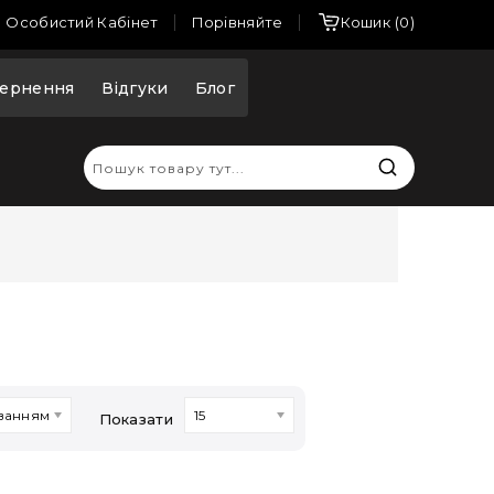
Порівняйте
Особистий Кабінет
Кошик
0
ернення
Відгуки
Блог
ванням
15
Показати