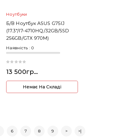
Ноутбуки
Б/В Ноутбук ASUS G75IJ
(17.3"/i7-4710HQ/32GB/SSD
256GB/GTX 970M)
Наявність :
0
13 500грн.
Немає На Складі
6
7
8
9
>
>|