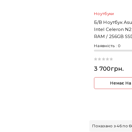
Ноутбуки
Б/В Ноутбук Asus 
Intel Celeron N
RAM / 256GB SS
Наявність :
0
3 700грн.
Немає На
Показано з 46 по 60