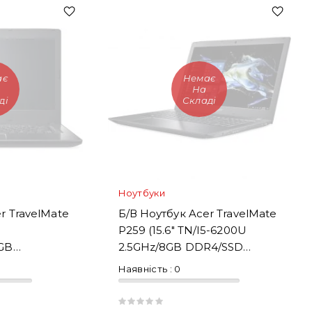
ає
Немає
На
ді
Складі
Ноутбуки
r TravelMate
Б/В Ноутбук Acer TravelMate
P259 (15.6" TN/i5-6200U
GB
2.5GHz/8GB DDR4/SSD
 520)
256GB)
Наявність :
0