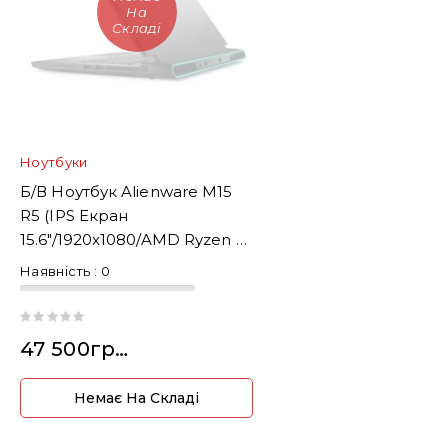
На
Складі
Ноутбуки
Б/В Ноутбук Alienware M15
R5 (IPS Екран
15.6"/1920x1080/AMD Ryzen 7
5800H 3.2-4.5 Ghz/64GB
Наявність :
0
DDR4/SSD 512 Та HDD 1TB)
47 500грн.
Немає На Складі