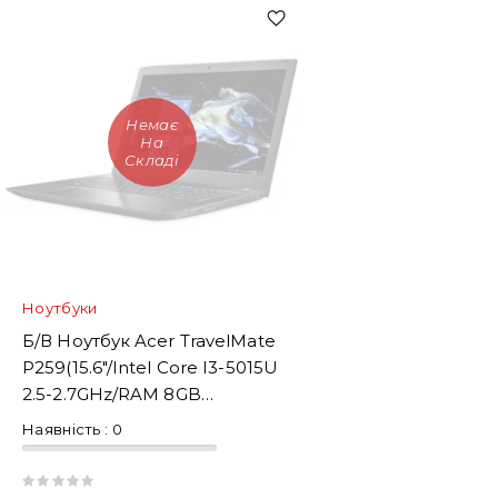
Немає
На
Складі
Ноутбуки
Б/В Ноутбук Acer TravelMate
P259(15.6"/Intel Core I3-5015U
2.5-2.7GHz/RAM 8GB
DDR3/SSD240)
Наявність :
0