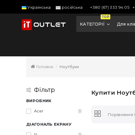
+380 (67) 333 94 05
+
Українська
російська
TOP
КАТЕГОРІЇ
Для клі
Головна
Ноутбуки
Фільтр
Купити Ноутб
ВИРОБНИК
Acer
1
Порівняння т
ДІАГОНАЛЬ ЕКРАНУ
14
1