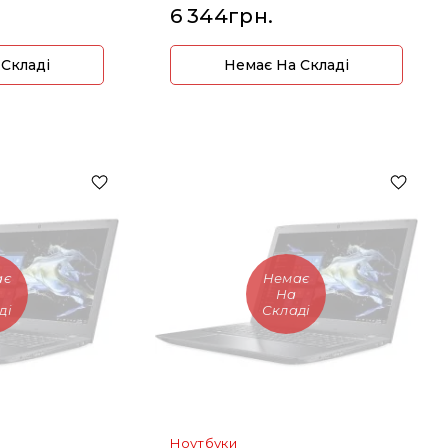
6 344грн.
 Складі
Немає На Складі
ає
Немає
На
ді
Складі
Ноутбуки