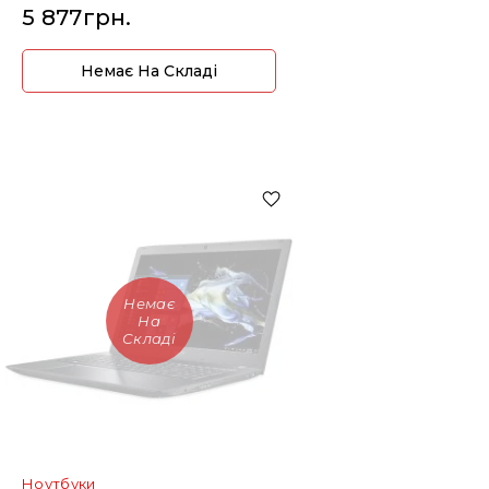
5 877грн.
Немає На Складі
Немає
На
Складі
Ноутбуки