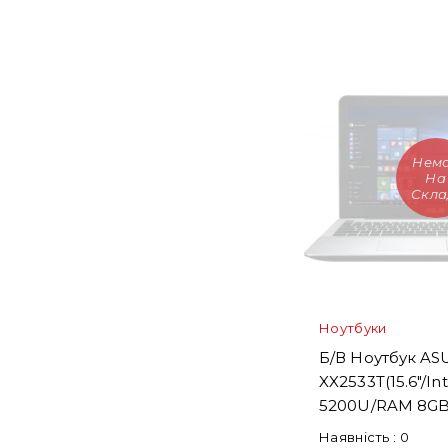
Нем
На
Скла
Ноутбуки
Б/В Ноутбук AS
XX2533T(15.6"/Int
5200U/RAM 8GB
Наявність :
0