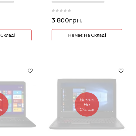
3 800грн.
 Складі
Немає На Складі
ає
Немає
На
ді
Складі