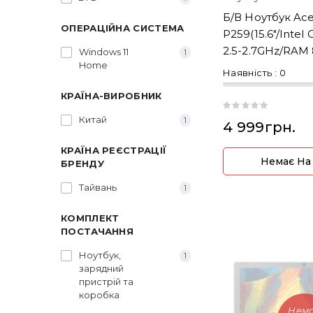
Б/В Ноутбук Ace
ОПЕРАЦІЙНА СИСТЕМА
P259(15.6"/Intel
2.5-2.7GHz/RAM
Windows 11
1
Home
DDR4/SSD240)
Наявність :
0
КРАЇНА-ВИРОБНИК
Китай
1
4 999грн.
КРАЇНА РЕЄСТРАЦІЇ
Немає На
БРЕНДУ
Тайвань
1
КОМПЛЕКТ
ПОСТАЧАННЯ
Ноутбук,
1
зарядний
пристрій та
коробка
Нем