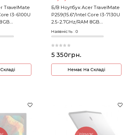
r TravelMate
Б/В Ноутбук Acer TravelMate
 Core I3-6100U
P259(15.6"/Intel Core I3-7130U
 8GB
2.5-2.7GHz/RAM 8GB
DDR4/SSD256)
Наявність :
0
5 350грн.
 Складі
Немає На Складі
ає
Немає