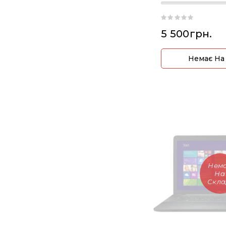
5 500грн.
Немає На
Нем
На
Скла