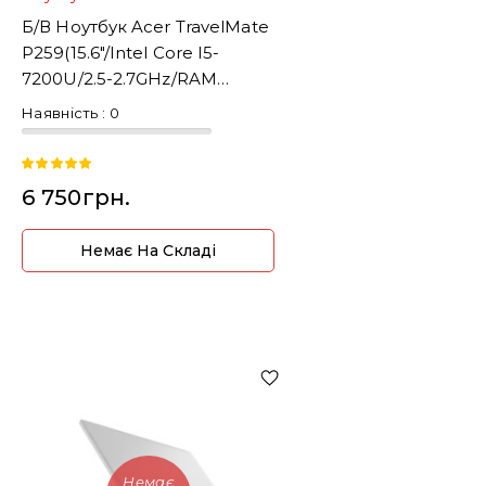
Б/В Ноутбук Acer TravelMate
P259(15.6"/Intel Core I5-
7200U/2.5-2.7GHz/RAM
8GB/DDR4/SSD256)
Наявність :
0
6 750грн.
Немає На Складі
Немає