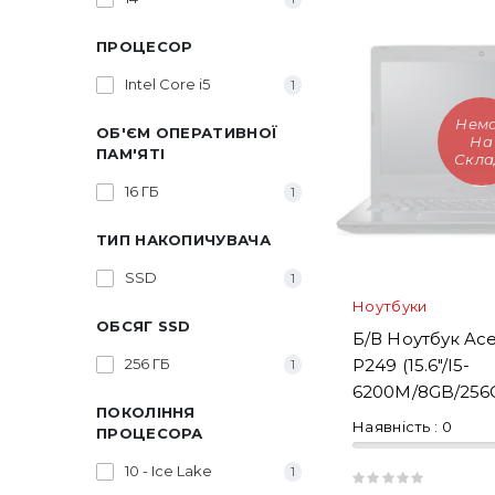
ПРОЦЕСОР
Intel Core i5
1
Нем
ОБ'ЄМ ОПЕРАТИВНОЇ
На
ПАМ'ЯТІ
Скла
16 ГБ
1
ТИП НАКОПИЧУВАЧА
SSD
1
Ноутбуки
ОБСЯГ SSD
Б/В Ноутбук Ace
256 ГБ
P249 (15.6"/i5-
1
6200M/8GB/256
ПОКОЛІННЯ
SSD/HD/Intel HD
Наявність :
0
ПРОЦЕСОРА
10 - Ice Lake
1