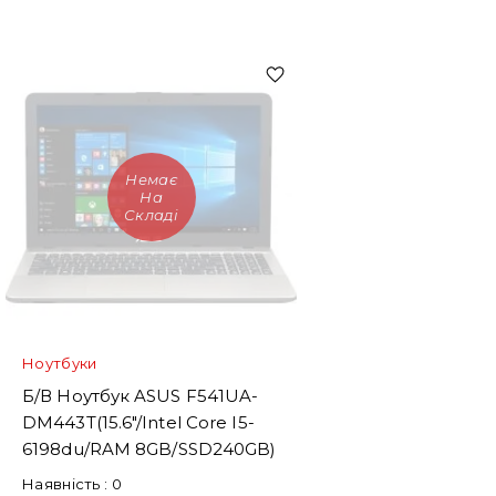
Немає
На
Складі
Ноутбуки
Б/В Ноутбук ASUS F541UA-
DM443T(15.6"/Intel Core І5-
6198du/RAM 8GB/SSD240GB)
Наявність :
0