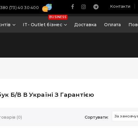
Контакти
380 (73) 40 30 400
BUSINESS
єнтів
IT- Outlet бізнес
Доставка
Оплата
Пов
ук Б/В В Україні З Гарантією
За замовчу
оварів (0)
Сортувати: