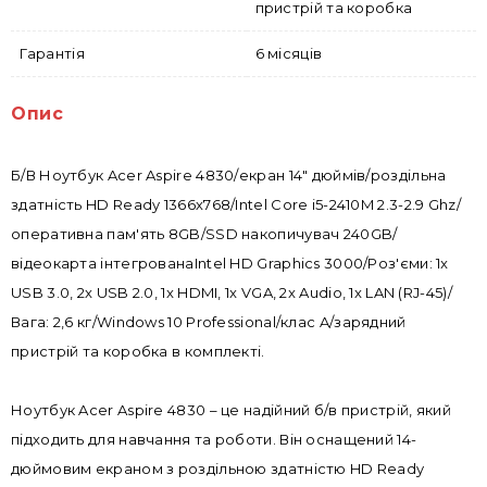
пристрій та коробка
Гарантія
6 місяців
Опис
Б/В Ноутбук Acer Aspire 4830/екран 14" дюймів/роздільна
здатність HD Ready 1366х768/Intel Core i5-2410M 2.3-2.9 Ghz/
оперативна пам'ять 8GB/SSD накопичувач 240GB/
відеокарта інтегрованаIntel HD Graphics 3000/Роз'єми: 1x
USB 3.0, 2x USB 2.0, 1x HDMI, 1x VGA, 2x Audio, 1x LAN (RJ-45)/
Вага: 2,6 кг/Windows 10 Professional/клас A/зарядний
пристрій та коробка в комплекті.
Ноутбук Acer Aspire 4830 – це надійний б/в пристрій, який
підходить для навчання та роботи. Він оснащений 14-
дюймовим екраном з роздільною здатністю HD Ready