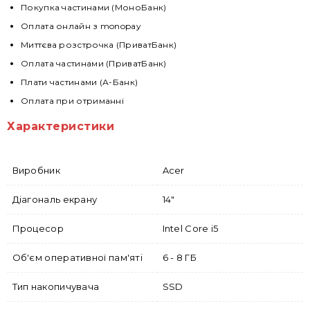
Покупка частинами (МоноБанк)
Оплата онлайн з monopay
Миттєва розстрочка (ПриватБанк)
Оплата частинами (ПриватБанк)
Плати частинами (А-Банк)
Оплата при отриманні
Характеристики
Виробник
Acer
Діагональ екрану
14"
Процесор
Intel Core i5
Об'єм оперативної пам'яті
6 - 8 ГБ
Тип накопичувача
SSD