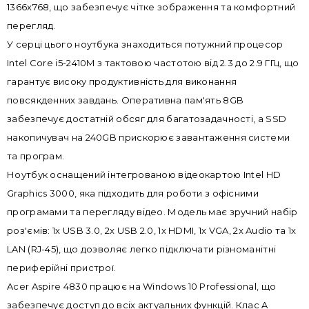
1366x768, що забезпечує чітке зображення та комфортний
перегляд.
У серці цього ноутбука знаходиться потужний процесор
Intel Core i5-2410M з тактовою частотою від 2.3 до 2.9 ГГц, що
гарантує високу продуктивність для виконання
повсякденних завдань. Оперативна пам'ять 8GB
забезпечує достатній обсяг для багатозадачності, а SSD
накопичувач на 240GB прискорює завантаження системи
та програм.
Ноутбук оснащений інтегрованою відеокартою Intel HD
Graphics 3000, яка підходить для роботи з офісними
програмами та перегляду відео. Модель має зручний набір
роз'ємів: 1x USB 3.0, 2x USB 2.0, 1x HDMI, 1x VGA, 2x Audio та 1x
LAN (RJ-45), що дозволяє легко підключати різноманітні
периферійні пристрої.
Acer Aspire 4830 працює на Windows 10 Professional, що
забезпечує доступ до всіх актуальних функцій. Клас A