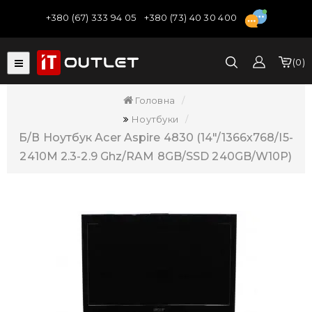
+380 (67) 333 94 05
+380 (73) 40 30 400
0
Головна
Ноутбуки
Б/В Ноутбук Acer Aspire 4830 (14"/1366х768/i5-
2410M 2.3-2.9 Ghz/RAM 8GB/SSD 240GB/W10P)