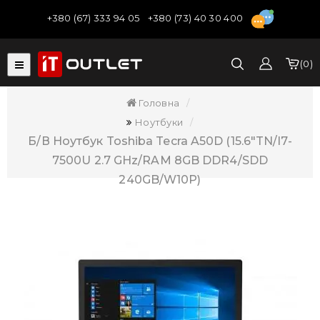
+380 (67) 333 94 05
+380 (73) 40 30 400
0
Головна
Ноутбуки
Б/В Ноутбук Toshiba Tecra A50D (15.6"TN/i7-
7500U 2.7 GHz/RAM 8GB DDR4/SDD
240GB/W10P)