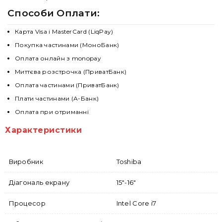
Способи Оплати:
Карта Visa і MasterCard (LiqPay)
Покупка частинами (МоноБанк)
Оплата онлайн з monopay
Миттєва розстрочка (ПриватБанк)
Оплата частинами (ПриватБанк)
Плати частинами (А-Банк)
Оплата при отриманні
Характеристики
Виробник
Toshiba
Діагональ екрану
15"-16"
Процесор
Intel Core i7