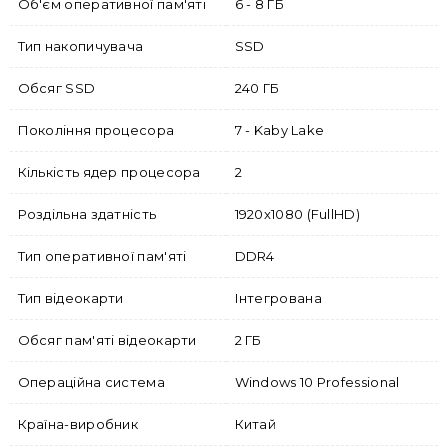
Об'єм оперативної пам'яті
6 - 8 ГБ
Тип накопичувача
SSD
Обсяг SSD
240 ГБ
Покоління процесора
7 - Kaby Lake
Кількість ядер процесора
2
Роздільна здатність
1920x1080 (FullHD)
Тип оперативної пам'яті
DDR4
Тип відеокарти
Інтегрована
Обсяг пам'яті відеокарти
2 ГБ
Операційна система
Windows 10 Professional
Країна-виробник
Китай