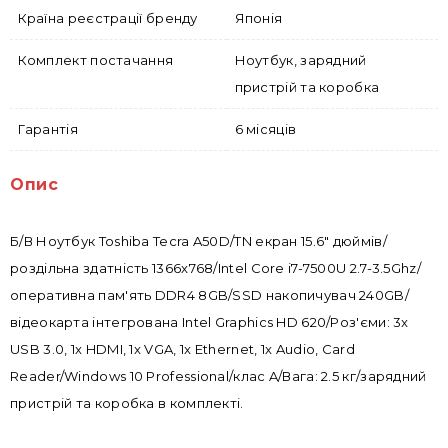
Країна реєстрації бренду
Японія
Комплект постачання
Ноутбук, зарядний
пристрій та коробка
Гарантія
6 місяців
Опис
Б/В Ноутбук Toshiba Tecra A50D/TN екран 15.6" дюймів/
роздільна здатність 1366x768/Intel Core i7-7500U 2.7-3.5Ghz/
оперативна пам'ять DDR4 8GB/SSD накопичувач 240GB/
відеокарта інтегрована Intel Graphics HD 620/Роз'єми: 3x
USB 3.0, 1x HDMI, 1x VGA, 1x Ethernet, 1x Audio, Сard
Reader/Windows 10 Professional/клас A/Вага: 2.5 кг/зарядний
пристрій та коробка в комплекті.