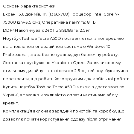
Основні характеристики:
Екран: 15,6 дюймів, TN (1366x768)Процесор: Intel Core i7-
7500U (2.7–3.5 GHz)Оперативна пам'ять: 8 ГБ
DDR4Накопичувач: 240 ГБ SSDВага: 2,5 кг
Ноутбук Toshiba Tecra A50D поставляється з попередньо
встановленою операційною системою Windows 10
Professional, що забезпечує швидку і безпечну роботу.
Доставка ноутбуків по Україні та Одесі. Завдяки своєму
стильному дизайну та вазі всього 2,5 кг, цей ноутбук зручно
переносити, що робить його зручним для мобільної роботи.
Купити ноутбук Toshiba Tecra A50D можна з доставкою по
Україні, а також з можливістю оплати частинами або у
кредит.
Комплектація включає зарядний пристрій та коробку, що
дозволяє почати користування одразу після отримання.