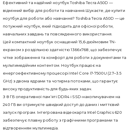
Ефективний та надійний ноутбук Toshiba Tecra A50D —
відмінний вибір для роботи та навчання.Шукаєте, де купити
ноутбук для роботи або навчання? Toshiba Tecra A50D — це
потужний ноутбук, який підходить для офісної роботи,
навчальних завдань та повсякденного використання.
Цей компактний ноутбук оснащений 15,6-дюймовим TN-
екраном з роздільною здатністю 1366x768, що забезпечує
чітке зображення та комфорт для роботи з документами та
мультимедійним контентом. Ноутбук працює на
енергоефективному процесорі Intel Core i7-7500U (2.7–3.5
GHz) з двома ядрами та чотирма потоками, що гарантує
високу продуктивність для будь-яких задач.
З 8 ГБ оперативної пам’яті DDR4 і SSD-накопичувачем на
240 ГБ ви отримуєте швидкий доступ до даних і миттєвий
запуск програм. Інтегрована відеокарта Intel Graphics 620
забезпечує плавну роботу з графічними програмами та
відтворенням мультимедіа.