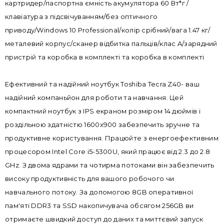
картридер/паспортна ємність акумулятора 60 Вт*г /
клавіатура з підсвічуванням/без оптичного
приводу/Windows 10 Professional/колір срібний/вага 1.47 кг/
металевий корпус/сканер відбитка пальців/клас A/зарядний
пристрій та коробка в комплекті та коробка в комплекті
Ефективний та надійний ноутбук Toshiba Tecra Z40- ваш
надійний компаньйон для роботи та навчання. Цей
компактний ноутбук з IPS екраном розміром 14 дюймів і
роздільною здатністю 1600x900 забезпечить зручне та
продуктивне користування. Працюйте з енергоефективним
процесором Intel Core i5-5300U, який працює від 2.3 до 2.8
GHz. З двома ядрами та чотирма потоками він забезпечить
високу продуктивність для вашого робочого чи
навчального потоку. За допомогою 8GB оперативної
пам'яті DDR3 та SSD накопичувача обсягом 256GB ви
отримаєте швидкий доступ до даних та миттєвий запуск