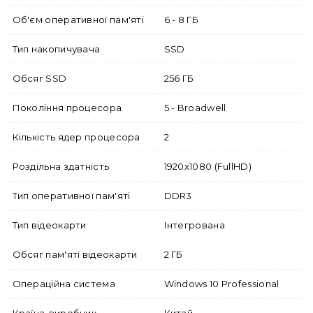
Об'єм оперативної пам'яті
6 - 8 ГБ
Тип накопичувача
SSD
Обсяг SSD
256 ГБ
Покоління процесора
5 - Broadwell
Кількість ядер процесора
2
Роздільна здатність
1920x1080 (FullHD)
Тип оперативної пам'яті
DDR3
Тип відеокарти
Інтегрована
Обсяг пам'яті відеокарти
2 ГБ
Операційна система
Windows 10 Professional