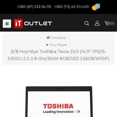
+380 (67) 333 94 05
+380 (73) 40 30 400
0
Головна
Ноутбуки
Б/В Ноутбук Toshiba Tecra Z40 (14.0" IPS/i5-
5300U 2.3-2.8 Ghz/RAM 8GB/SSD 256GB/W10P)