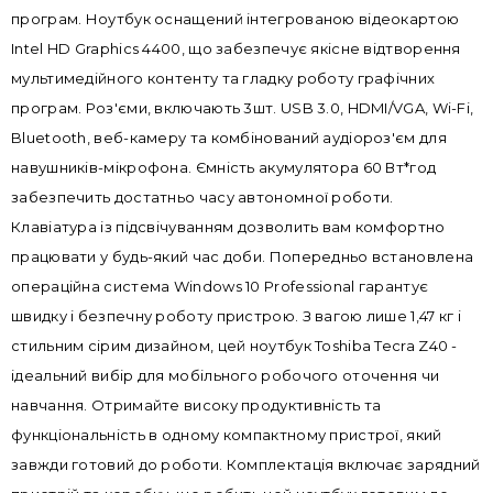
програм. Ноутбук оснащений інтегрованою відеокартою
Intel HD Graphics 4400, що забезпечує якісне відтворення
мультимедійного контенту та гладку роботу графічних
програм. Роз'єми, включають 3шт. USB 3.0, HDMI/VGA, Wi-Fi,
Bluetooth, веб-камеру та комбінований аудіороз'єм для
навушників-мікрофона. Ємність акумулятора 60 Вт*год
забезпечить достатньо часу автономної роботи.
Клавіатура із підсвічуванням дозволить вам комфортно
працювати у будь-який час доби. Попередньо встановлена
операційна система Windows 10 Professional гарантує
швидку і безпечну роботу пристрою. З вагою лише 1,47 кг і
стильним сірим дизайном, цей ноутбук Toshiba Tecra Z40 -
ідеальний вибір для мобільного робочого оточення чи
навчання. Отримайте високу продуктивність та
функціональність в одному компактному пристрої, який
завжди готовий до роботи. Комплектація включає зарядний