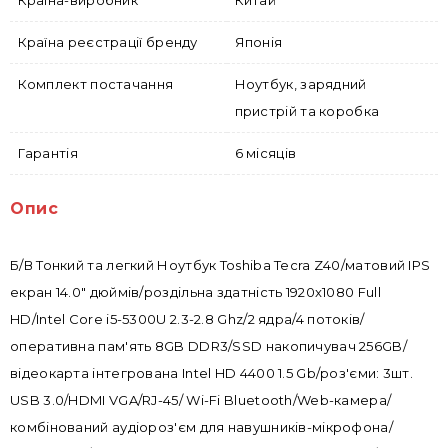
Країна-виробник
Китай
Країна реєстрації бренду
Японія
Комплект постачання
Ноутбук, зарядний
пристрій та коробка
Гарантія
6 місяців
Опис
Б/В Тонкий та легкий Ноутбук Toshiba Tecra Z40/матовий IPS
екран 14.0" дюймів/роздільна здатність 1920x1080 Full
HD/Intel Core i5-5300U 2.3-2.8 Ghz/2 ядра/4 потоків/
оперативна пам'ять 8GB DDR3/SSD накопичувач 256GB/
відеокарта інтегрована Intel HD 4400 1.5 Gb/роз'єми: 3шт.
USB 3.0/HDMI VGA/RJ-45/ Wi-Fi Bluetooth/Web-камера/
комбінований аудіороз'єм для навушників-мікрофона/