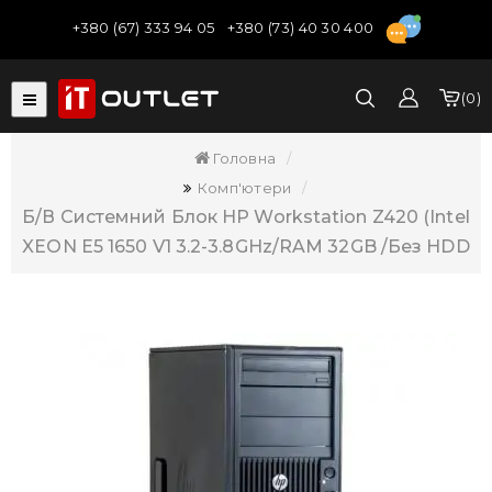
+380 (67) 333 94 05
+380 (73) 40 30 400
0
Головна
Комп'ютери
Б/В Системний Блок HP Workstation Z420 (Intel
XEON E5 1650 V1 3.2-3.8GHz/RAM 32GB /без HDD