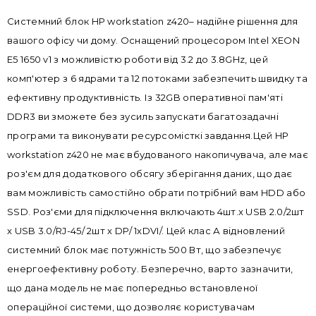
Системний блок HP workstation z420– надійне рішення для
вашого офісу чи дому. Оснащений процесором Intel XEON
E5 1650 v1 з можливістю роботи від 3.2 до 3.8GHz, цей
комп'ютер з 6 ядрами та 12 потоками забезпечить швидку та
ефективну продуктивність. Із 32GB оперативної пам'яті
DDR3 ви зможете без зусиль запускати багатозадачні
програми та виконувати ресурсомісткі завдання.Цей HP
workstation z420 не має вбудованого накопичувача, але має
роз'єм для додаткового обсягу зберігання даних, що дає
вам можливість самостійно обрати потрібний вам HDD або
SSD. Роз'єми для підключення включають 4шт.x USB 2.0/2шт
x USB 3.0/RJ-45/ 2шт x DP/ 1хDVI/. Цей клас А відновлений
системний блок має потужність 500 Вт, що забезпечує
енергоефективну роботу. Безперечно, варто зазначити,
що дана модель не має попередньо встановленої
операційної системи, що дозволяє користувачам