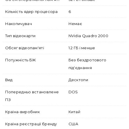
Кількість ядер процесора
6
Накопичувач
Немає
Тип відеокарти
NVidia Quadro 2000
Обсяг відеопам'яті
1.2 ГБ і менше
Потужність БЖ
Без бездротового
під'єднання
Вид
Десктопи
Попередньо встановлене
DOS
ПЗ
Країна-виробник
Китай
Країна реєстрації бренду
США