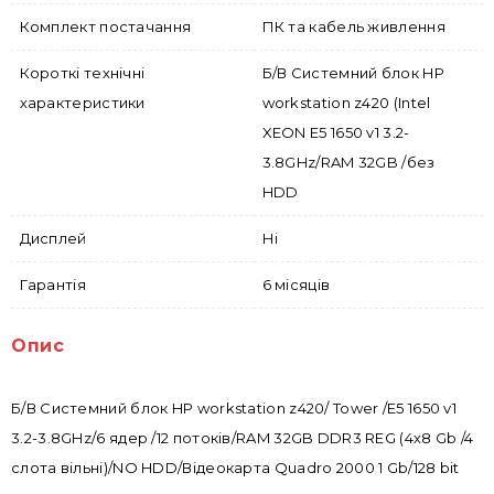
Комплект постачання
ПК та кабель живлення
Короткі технічні
Б/В Системний блок HP
характеристики
workstation z420 (Intel
XEON E5 1650 v1 3.2-
3.8GHz/RAM 32GB /без
HDD
Дисплей
Ні
Гарантія
6 місяців
Опис
Б/В Системний блок HP workstation z420/ Tower /E5 1650 v1
3.2-3.8GHz/6 ядер /12 потоків/RAM 32GB DDR3 REG (4х8 Gb /4
слота вільні)/NO HDD/Відеокарта Quadro 2000 1 Gb/128 bit