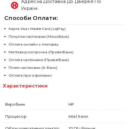
Адресна Доставка До Дверей По
Україні
Способи Оплати:
Карта Visa і MasterCard (LiqPay)
Покупка частинами (МоноБанк)
Оплата онлайн з monopay
Миттєва розстрочка (ПриватБанк)
Оплата частинами (ПриватБанк)
Плати частинами (А-Банк)
Оплата при отриманні
Характеристики
Виробник
HP
Процесор
Intel Xeon
Об'єм оперативної пам'яті
32 ГБ і більше