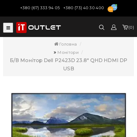
+380 (67) 333 94 05
+380 (73) 40 30 400
0
Головна
Монітори
Б/В Монітор Dell P2423D 23.8" QHD HDMI DP
USB