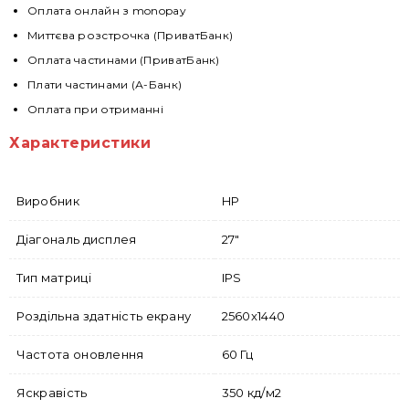
Оплата онлайн з monopay
Миттєва розстрочка (ПриватБанк)
Оплата частинами (ПриватБанк)
Плати частинами (А-Банк)
Оплата при отриманні
Характеристики
Виробник
HP
Діагональ дисплея
27"
Тип матриці
IPS
Роздільна здатність екрану
2560x1440
Частота оновлення
60 Гц
Яскравість
350 кд/м2