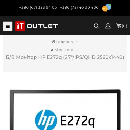
+380 (67) 333 94 05
+380 (73) 40 30 400
0
Головна
Монітори
Б/В Монітор HP E272q (27"/IPS/QHD 2560х1440)