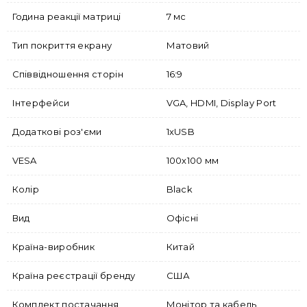
Година реакції матриці
7 мс
Тип покриття екрану
Матовий
Співвідношення сторін
16:9
Інтерфейси
VGA, HDMI, Display Port
Додаткові роз'єми
1хUSB
VESA
100х100 мм
Колір
Black
Вид
Офісні
Країна-виробник
Китай
Країна реєстрації бренду
США
Комплект постачання
Монітор та кабель