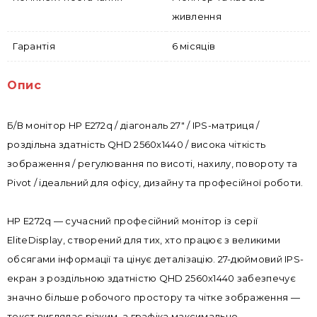
живлення
Гарантія
6 місяців
Опис
Б/В монітор HP E272q / діагональ 27" / IPS-матриця /
роздільна здатність QHD 2560х1440 / висока чіткість
зображення / регулювання по висоті, нахилу, повороту та
Pivot / ідеальний для офісу, дизайну та професійної роботи.
HP E272q — сучасний професійний монітор із серії
EliteDisplay, створений для тих, хто працює з великими
обсягами інформації та цінує деталізацію. 27-дюймовий IPS-
екран з роздільною здатністю QHD 2560х1440 забезпечує
значно більше робочого простору та чітке зображення —
текст виглядає різким, а графіка максимально