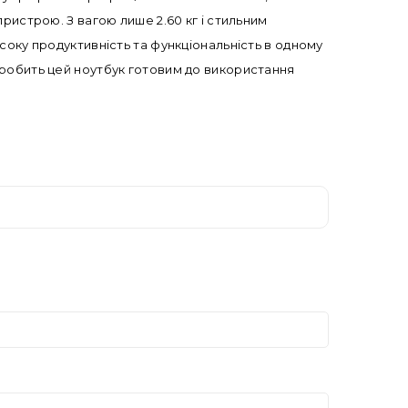
у пристрою. З вагою лише 2.60 кг і стильним
соку продуктивність та функціональність в одному
 робить цей ноутбук готовим до використання