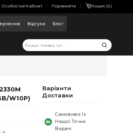
Порівняйте
Особистий Кабінет
Кошик
0
ернення
Відгуки
Блог
Варiанти
3-2330M
Доставки
GB/W10P)
Самовивіз Із
Нашої Точки
Видачі
0-A