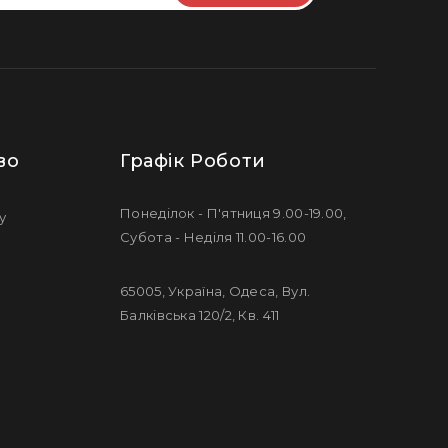
во
Графік Роботи
Понеділок - П'ятниця 9.00-19.00,
у
Субота - Неділя 11.00-16.00
65005, Україна, Одеса, Вул.
Балківська 120/2, Кв. 411