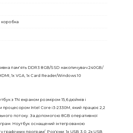
а коробка
еративна пам'ять DDR3 8GB/SSD накопичувач 240GB/
 HDMI, 1x VGA, 1x Card Reader/Windows 10
тбук з TN екраном розміром 15,6 дюймів і
процесором Intel Core i3-2330M, який працює 2,2
ального потоку. За допомогою 8GB оперативної
рограм. Ноутбук оснащений інтегрованою
 графічних програм/ Роз'єми: 1x USB 3.0, 2x USB