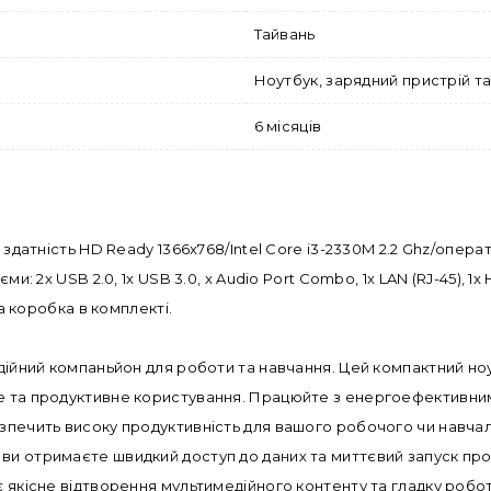
Тайвань
Ноутбук, зарядний пристрій т
6 місяців
на здатність HD Ready 1366x768/Intel Core i3-2330M 2.2 Ghz/оп
и: 2x USB 2.0, 1x USB 3.0, x Audio Port Combo, 1x LAN (RJ-45), 1x
та коробка в комплекті.
адійний компаньйон для роботи та навчання. Цей компактний ноу
е та продуктивне користування. Працюйте з енергоефективним 
езпечить високу продуктивність для вашого робочого чи навч
 ви отримаєте швидкий доступ до даних та миттєвий запуск п
 якісне відтворення мультимедійного контенту та гладку роботу