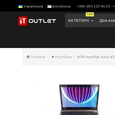
+380 (67) 333 94 05
+
Українська
російська
TOP
КАТЕГОРІЇ
Для клі
Головна
Ноутбуки
Б/В Ноутбук Asus K