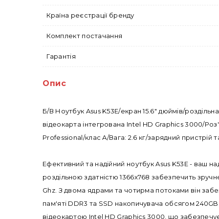
Країна реєстрації бренду
Комплект постачання
Гарантія
Опис
Б/В Ноутбук Asus K53E/екран 15.6" дюймів/розділь
відеокарта інтегрована Intel HD Graphics 3000/Роз'єм
Professional/клас A/Вага: 2.6 кг/зарядний пристрій 
Ефективний та надійний ноутбук Asus K53E - ваш н
роздільною здатністю 1366x768 забезпечить зручн
Ghz. З двома ядрами та чотирма потоками він заб
пам'яті DDR3 та SSD накопичувача обсягом 240GB
відеокартою Intel HD Graphics 3000, що забезпечує