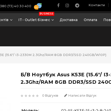
Контакти
380 (73) 40 30 400
BUSINESS
єнтів
IT- Outlet бізнес
Доставка
Оплата
Пов
53E (15.6"/ I3-2330M 2.3Ghz/RAM 8GB DDR3/SSD 240GB/W10P)
Б/В Ноутбук Asus K53E (15.6"/ I
2.3Ghz/RAM 8GB DDR3/SSD 240
0 Відгуків
Написати Відгук
Модель:
02-AS-K53E-15-i3-2-8-24