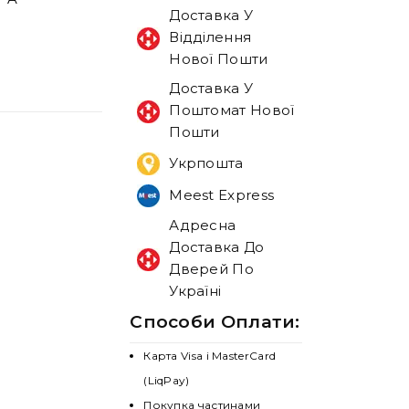
Доставка У
Відділення
Нової Пошти
Доставка У
Поштомат Нової
Пошти
Укрпошта
Meest Express
Адресна
Доставка До
Дверей По
Україні
Способи Оплати:
Карта Visa і MasterCard
(LiqPay)
Покупка частинами