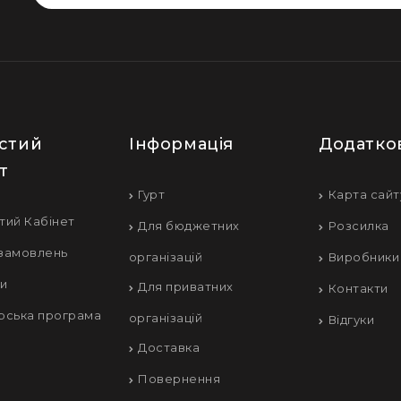
стий
Інформація
Додатко
т
Гурт
Карта сайт
тий Кабінет
Для бюджетних
Розсилка
 замовлень
організацій
Виробники
ки
Для приватних
Контакти
рська програма
організацій
Відгуки
Доставка
Повернення