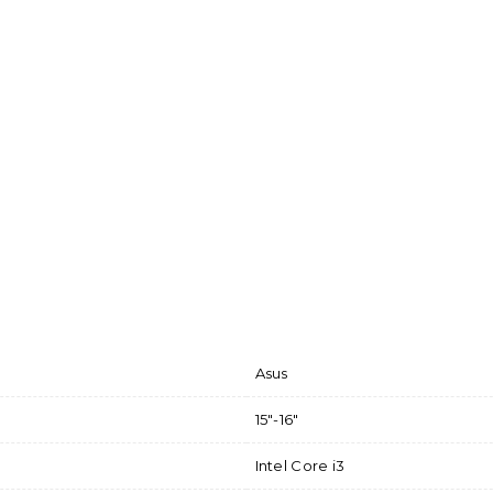
Asus
15"-16"
Intel Core i3