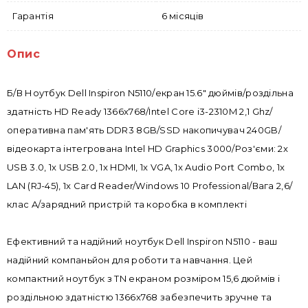
Гарантія
6 місяців
Опис
Б/В Ноутбук Dell Inspiron N5110/екран 15.6" дюймів/роздільна
здатність HD Ready 1366х768/Intel Core i3-2310M 2,1 Ghz/
оперативна пам'ять DDR3 8GB/SSD накопичувач 240GB/
відеокарта інтегрована Intel HD Graphics 3000/Роз'єми: 2x
USB 3.0, 1x USB 2.0, 1x HDMI, 1x VGA, 1x Audio Port Combo, 1x
LAN (RJ-45), 1x Card Reader/Windows 10 Professional/Вага 2,6/
клас A/зарядний пристрій та коробка в комплекті
Ефективний та надійний ноутбук Dell Inspiron N5110 - ваш
надійний компаньйон для роботи та навчання. Цей
компактний ноутбук з TN екраном розміром 15,6 дюймів і
роздільною здатністю 1366x768 забезпечить зручне та