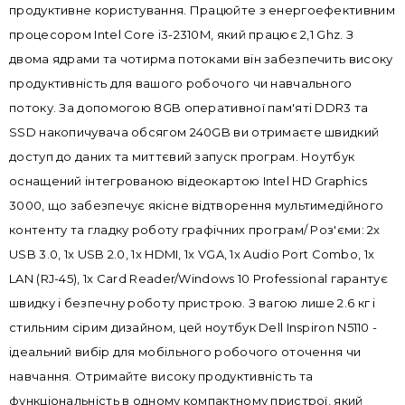
продуктивне користування. Працюйте з енергоефективним
процесором Intel Core i3-2310M, який працює 2,1 Ghz. З
двома ядрами та чотирма потоками він забезпечить високу
продуктивність для вашого робочого чи навчального
потоку. За допомогою 8GB оперативної пам'яті DDR3 та
SSD накопичувача обсягом 240GB ви отримаєте швидкий
доступ до даних та миттєвий запуск програм. Ноутбук
оснащений інтегрованою відеокартою Intel HD Graphics
3000, що забезпечує якісне відтворення мультимедійного
контенту та гладку роботу графічних програм/ Роз'єми: 2x
USB 3.0, 1x USB 2.0, 1x HDMI, 1x VGA, 1x Audio Port Combo, 1x
LAN (RJ-45), 1x Card Reader/Windows 10 Professional гарантує
швидку і безпечну роботу пристрою. З вагою лише 2.6 кг і
стильним сірим дизайном, цей ноутбук Dell Inspiron N5110 -
ідеальний вибір для мобільного робочого оточення чи
навчання. Отримайте високу продуктивність та
функціональність в одному компактному пристрої, який