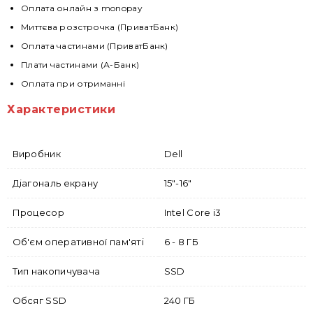
Оплата онлайн з monopay
Миттєва розстрочка (ПриватБанк)
Оплата частинами (ПриватБанк)
Плати частинами (А-Банк)
Оплата при отриманні
Характеристики
Виробник
Dell
Діагональ екрану
15"-16"
Процесор
Intel Core i3
Об'єм оперативної пам'яті
6 - 8 ГБ
Тип накопичувача
SSD
Обсяг SSD
240 ГБ