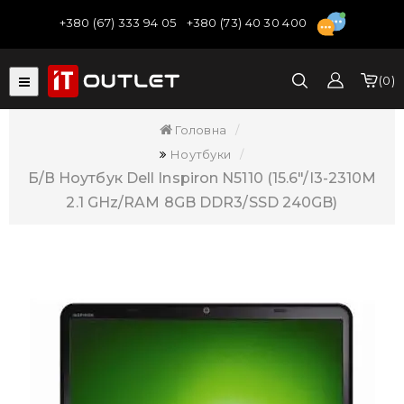
+380 (67) 333 94 05
+380 (73) 40 30 400
0
Головна
Ноутбуки
Б/В Ноутбук Dell Inspiron N5110 (15.6"/i3-2310M
2.1 GHz/RAM 8GB DDR3/SSD 240GB)