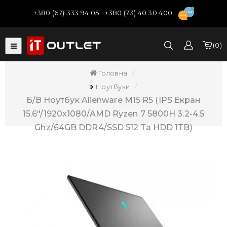
+380 (67) 333 94 05
+380 (73) 40 30 400
0
Головна
Ноутбуки
Б/В Ноутбук Alienware M15 R5 (IPS Екран
15.6"/1920x1080/AMD Ryzen 7 5800H 3.2-4.5
Ghz/64GB DDR4/SSD 512 Та HDD 1TB)