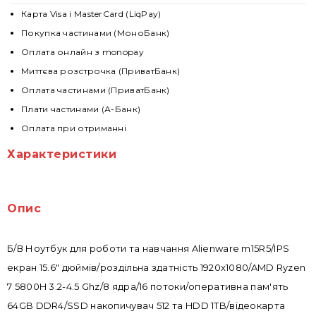
Карта Visa і MasterCard (LiqPay)
Покупка частинами (МоноБанк)
Оплата онлайн з monopay
Миттєва розстрочка (ПриватБанк)
Оплата частинами (ПриватБанк)
Плати частинами (А-Банк)
Оплата при отриманні
Характеристики
Опис
Б/В Ноутбук для роботи та навчання Alienware m15R5/IPS
екран 15.6" дюймів/роздільна здатність 1920x1080/AMD Ryzen
7 5800H 3.2-4.5 Ghz/8 ядра/16 потоки/оперативна пам'ять
64GB DDR4/SSD накопичувач 512 та HDD 1TB/відеокарта