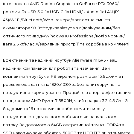
інтегрована AMD Radion Graphicsта GeForce RTX 3060/
роз'єми: 3x USB 3.0, 1x USB-C, 1x HDMI,1x Audio, 1x LAN (RJ-
45)/Wi-Fi/Bluetooth/Web-камера/паспортна ємність
акумулятора 99 Вт*год/клавіатура з підсвічуванням/без
оптичного приводу/Windows 10 Professional/колір чорний/
вага 2.5 кг/клас A/зарядний пристрій та коробка в комплекті.
Ефективний та надійний ноутбук Alienware m15R5 - ваш
надійний компаньйон для роботи та навчання. Цей
компактний ноутбук з IPS екраном розміром 15,6 дюймів і
роздільною здатністю 1920х1080 забезпечить зручне та
продуктивне користування. Працюйте з енергоефективним
процесором AMD Ryzen 7 5800H, який працює 3.2-4.5 Ghz. З
8 ядрами та 16 потоками він забезпечить високу
продуктивність для вашого робочого чи навчального
потоку. За допомогою 64GB оперативної пам'яті DDR4 та
SSD накопичувача обсягом 500GB та HDD 1TB ви отримаєте