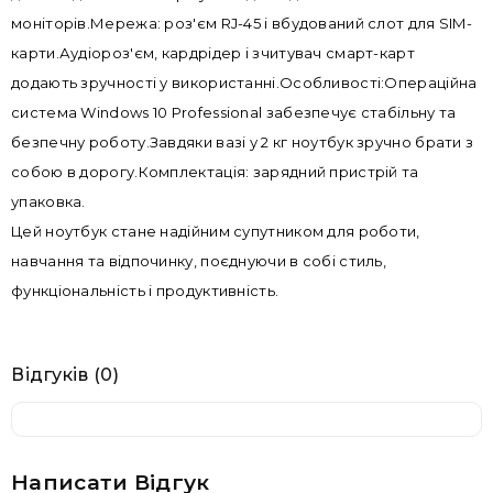
моніторів.Мережа: роз'єм RJ-45 і вбудований слот для SIM-
карти.Аудіороз'єм, кардрідер і зчитувач смарт-карт
додають зручності у використанні.Особливості:Операційна
система Windows 10 Professional забезпечує стабільну та
безпечну роботу.Завдяки вазі у 2 кг ноутбук зручно брати з
собою в дорогу.Комплектація: зарядний пристрій та
упаковка.
Цей ноутбук стане надійним супутником для роботи,
навчання та відпочинку, поєднуючи в собі стиль,
функціональність і продуктивність.
Відгуків (0)
Написати Відгук