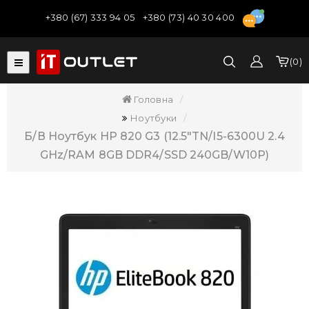
+380 (67) 333 94 05
+380 (73) 40 30 400
0
Головна
Ноутбуки
Б/В Ноутбук HP 820 G3 (12.5"TN/i5-6300U 2.4
GHz/RAM 8GB DDR4/SSD 240GB/W10P)