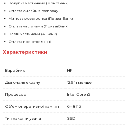
Покупка частинами (МоноБанк)
Оплата онлайн з monopay
Миттєва розстрочка (ПриватБанк)
Оплата частинами (ПриватБанк)
Плати частинами (А-Банк)
Оплата при отриманні
Характеристики
Виробник
HP
Діагональ екрану
12.9" і менше
Процесор
Intel Core i5
Об'єм оперативної пам'яті
6 - 8 ГБ
Тип накопичувача
SSD