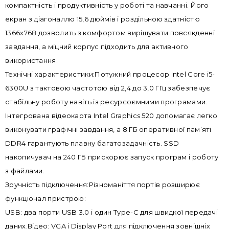
компактність і продуктивність у роботі та навчанні. Його
екран з діагоналлю 15,6 дюймів і роздільною здатністю
1366x768 дозволить з комфортом вирішувати повсякденні
завдання, а міцний корпус підходить для активного
використання.
Технічні характеристики:Потужний процесор Intel Core i5-
6300U з тактовою частотою від 2,4 до 3,0 ГГц забезпечує
стабільну роботу навіть із ресурсоємними програмами.
Інтегрована відеокарта Intel Graphics 520 допомагає легко
виконувати графічні завдання, а 8 ГБ оперативної пам’яті
DDR4 гарантують плавну багатозадачність. SSD
накопичувач на 240 ГБ прискорює запуск програм і роботу
з файлами.
Зручність підключення:Різноманіття портів розширює
функціонал пристрою:
USB: два порти USB 3.0 і один Type-C для швидкої передачі
даних.Відео: VGA і Display Port для підключення зовнішніх