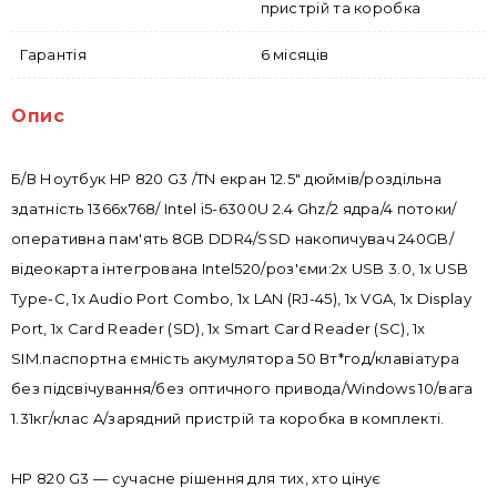
пристрій та коробка
Гарантія
6 місяців
Опис
Б/В Ноутбук HP 820 G3 /TN екран 12.5" дюймів/роздільна
здатність 1366x768/ Intel i5-6300U 2.4 Ghz/2 ядра/4 потоки/
оперативна пам'ять 8GB DDR4/SSD накопичувач 240GB/
відеокарта інтегрована Intel520/роз'єми:2x USB 3.0, 1x USB
Type-C, 1x Audio Port Combo, 1x LAN (RJ-45), 1x VGA, 1x Display
Port, 1x Card Reader (SD), 1x Smart Card Reader (SC), 1x
SIM.паспортна ємність акумулятора 50 Вт*год/клавіатура
без підсвічування/без оптичного привода/Windows 10/вага
1.31кг/клас A/зарядний пристрій та коробка в комплекті.
HP 820 G3 — сучасне рішення для тих, хто цінує