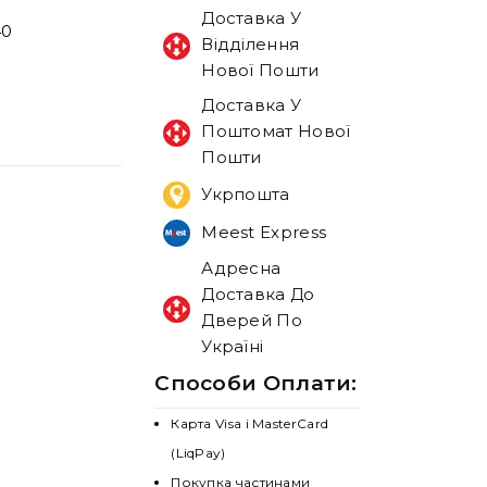
Доставка У
40
Відділення
Нової Пошти
Доставка У
Поштомат Нової
Пошти
Укрпошта
Meest Express
Адресна
Доставка До
Дверей По
Україні
Способи Оплати:
Карта Visa і MasterCard
(LiqPay)
Покупка частинами