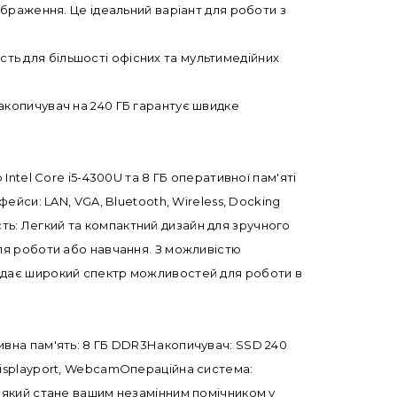
браження. Це ідеальний варіант для роботи з
ість для більшості офісних та мультимедійних
акопичувач на 240 ГБ гарантує швидке
ntel Core i5-4300U та 8 ГБ оперативної пам'яті
йси: LAN, VGA, Bluetooth, Wireless, Docking
сть: Легкий та компактний дизайн для зручного
ля роботи або навчання. З можливістю
к надає широкий спектр можливостей для роботи в
ативна пам'ять: 8 ГБ DDR3Накопичувач: SSD 240
i Displayport, WebcamОпераційна система:
 який стане вашим незамінним помічником у