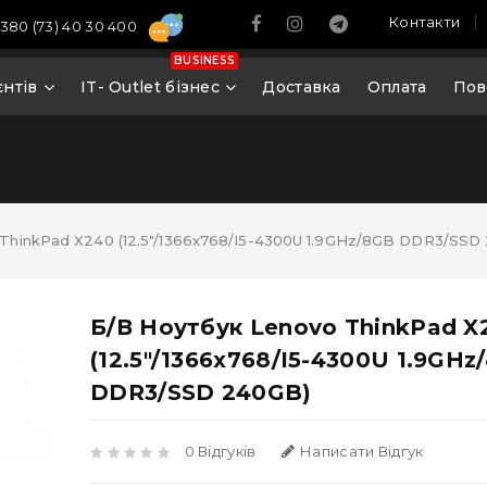
Контакти
380 (73) 40 30 400
BUSINESS
єнтів
IT- Outlet бізнес
Доставка
Оплата
Пов
ThinkPad X240 (12.5"/1366x768/i5-4300U 1.9GHz/8GB DDR3/SSD
Б/В Ноутбук Lenovo ThinkPad X
(12.5"/1366x768/i5-4300U 1.9GHz
DDR3/SSD 240GB)
0 Відгуків
Написати Відгук