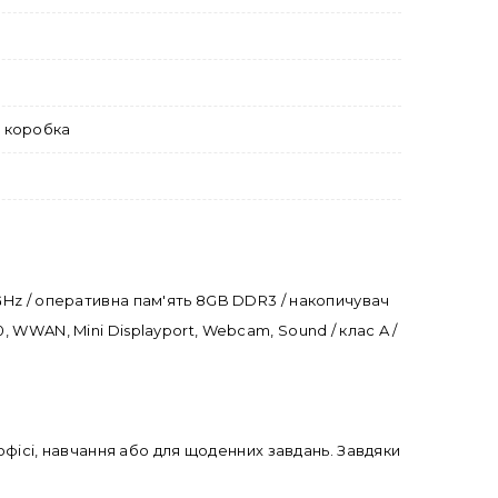
а коробка
.9GHz / оперативна пам'ять 8GB DDR3 / накопичувач
0, WWAN, Mini Displayport, Webcam, Sound / клас A /
офісі, навчання або для щоденних завдань. Завдяки