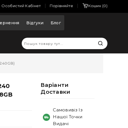
Порівняйте
Особистий Кабінет
Кошик
0
ернення
Відгуки
Блог
 240GB)
Варiанти
240
Доставки
/8GB
Самовивіз Із
Нашої Точки
Видачі