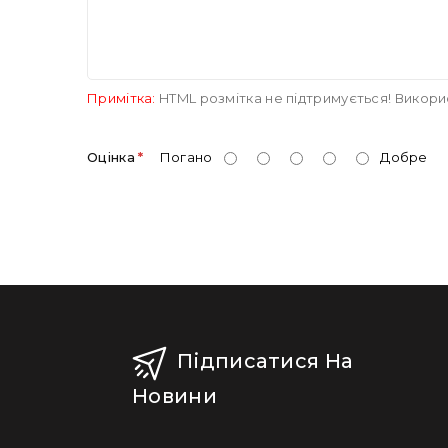
Примітка:
HTML розмітка не підтримується! Викори
Оцінка
Погано
Добре
Підписатися На
Новини