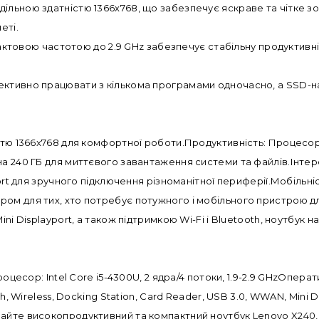
ільною здатністю 1366x768, що забезпечує яскраве та чітке зо
еті.
 тактовою частотою до 2.9 GHz забезпечує стабільну продуктивн
ективно працювати з кількома програмами одночасно, а SSD-н
стю 1366x768 для комфортної роботи.Продуктивність: Процесор I
а 240 ГБ для миттєвого завантаження системи та файлів.Інтерфе
port для зручного підключення різноманітної периферії.Мобільні
ом для тих, хто потребує потужного і мобільного пристрою д
ini Displayport, а також підтримкою Wi-Fi і Bluetooth, ноутбу
роцесор: Intel Core i5-4300U, 2 ядра/4 потоки, 1.9-2.9 GHzОпер
th, Wireless, Docking Station, Card Reader, USB 3.0, WWAN, Min
айте високопродуктивний та компактний ноутбук Lenovo X240,