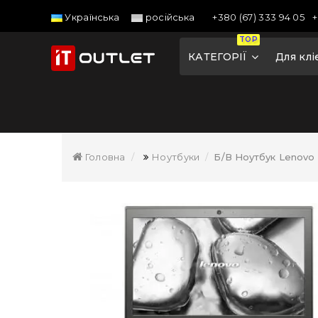
+380 (67) 333 94 05
+
Українська
російська
TOP
КАТЕГОРІЇ
Для клі
Головна
Ноутбуки
Б/В Ноутбук Lenovo 