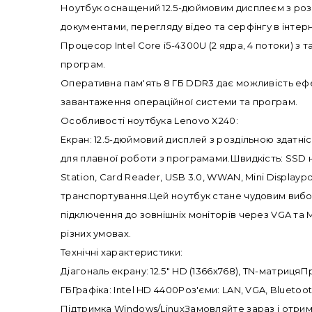
Ноутбук оснащений 12.5-дюймовим дисплеєм з розд
документами, перегляду відео та серфінгу в інтерн
Процесор Intel Core i5-4300U (2 ядра, 4 потоки) з
програм.
Оперативна пам'ять 8 ГБ DDR3 дає можливість еф
завантаження операційної системи та програм.
Особливості ноутбука Lenovo X240:
Екран: 12.5-дюймовий дисплей з роздільною здатні
для плавної роботи з програмами.Швидкість: SSD н
Station, Card Reader, USB 3.0, WWAN, Mini Display
транспортування.Цей ноутбук стане чудовим вибор
підключення до зовнішніх моніторів через VGA та M
різних умовах.
Технічні характеристики:
Діагональ екрану: 12.5" HD (1366x768), TN-матрицяП
ГБГрафіка: Intel HD 4400Роз'єми: LAN, VGA, Bluetoo
Підтримка Windows/LinuxЗамовляйте зараз і отрим