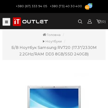
+380 (67) 333 94 05
+380 (73) 40 30 400
0
Головна
Ноутбуки
Б/В Ноутбук Samsung RV720 (17.3"/2330M
2.2GHz/RAM DD3 8GB/SSD 240GB)