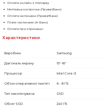
Оплата онлайн з monopay
Миттєва розстрочка (ПриватБанк)
Оплата частинами (ПриватБанк)
Плати частинами (А-Банк)
Оплата при отриманні
Характеристики
Виробник
Samsung
Діагональ екрану
15"-16"
Процесор
Intel Core i3
Об'єм оперативної пам'яті
6 - 8 ГБ
Тип накопичувача
SSD
Обсяг SSD
240 ГБ