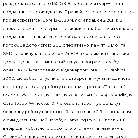
роздільною здатністю 1600x900 забезпечить зручне та
продуктивне користування. Працюйте з енергоефективним
процесором Intel Core i3-2330M, який працює 2.2GHz. З
двома ядрами та чотирма потоками він забезпечить високу
продуктивність для вашого робочого чи навчального
потоку. За допомогою 8GB оперативної пам'яті DDR4 та
SSD накопичувача обсягом 240GB ви отримаєте швидкий
доступ до даних та миттєвий запуск програм. Ноутбук
оснащений інтегрованою відеокартою Intel HD Graphics
3000, що забезпечує якісне відтворення мультимедійного
контенту та гладку роботу графічних програм/Роз'єми: 1x
USB 3.0, 2x USB 2.0, 1x HDMI, 1x VGA, 1x LAN (RJ-45), 2x Audio, 1x
CardReader/Windows 10 Professional гарантує швидку і
безпечну роботу пристрою. З вагою лише 2.8 кг і стильним
сірим дизайном, цей ноутбук Samsung RV720 - ідеальний
вибір для мобільного робочого оточення чи навчання.
Отримайте високу продуктивність та функціональність в