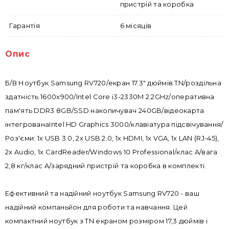
пристрій та коробка
Гарантія
6 місяців
Опис
Б/В Ноутбук Samsung RV720/екран 17.3" дюймів TN/роздільна
здатність 1600x900/Intel Core i3-2330M 2.2GHz/оперативна
пам'ять DDR3 8GB/SSD накопичувач 240GB/відеокарта
інтегрованаIntel HD Graphics 3000/клавіатура підсвічування/
Роз'єми: 1x USB 3.0, 2x USB 2.0, 1x HDMI, 1x VGA, 1x LAN (RJ-45),
2x Audio, 1x CardReader/Windows 10 Professional/клас A/вага
2,8 кг/клас A/зарядний пристрій та коробка в комплекті.
Ефективний та надійний ноутбук Samsung RV720 - ваш
надійний компаньйон для роботи та навчання. Цей
компактний ноутбук з TN екраном розміром 17,3 дюймів і